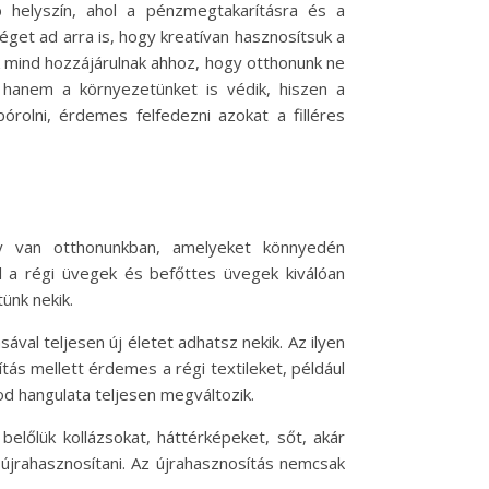
 helyszín, ahol a pénzmegtakarításra és a
éget ad arra is, hogy kreatívan hasznosítsuk a
k mind hozzájárulnak ahhoz, hogy otthonunk ne
, hanem a környezetünket is védik, hiszen a
rolni, érdemes felfedezni azokat a filléres
y van otthonunkban, amelyeket könnyedén
ul a régi üvegek és befőttes üvegek kiválóan
ünk nekik.
val teljesen új életet adhatsz nekik. Az ilyen
tás mellett érdemes a régi textileket, például
od hangulata teljesen megváltozik.
előlük kollázsokat, háttérképeket, sőt, akár
 újrahasznosítani. Az újrahasznosítás nemcsak