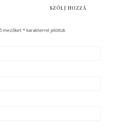
SZÓLJ HOZZÁ
ző mezőket
*
karakterrel jelöltük