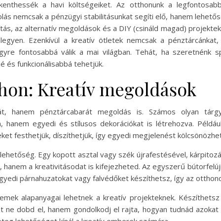
kenthessék a havi költségeiket. Az otthonunk a legfontosabb
ás nemcsak a pénzügyi stabilitásunkat segíti elő, hanem lehetős
tás, az alternatív megoldások és a DIY (csináld magad) projekte
legyen. Ezenkívül a kreatív ötletek nemcsak a pénztárcánkat
yre fontosabbá válik a mai világban. Tehát, ha szeretnénk spó
 és funkcionálisabbá tehetjük.
thon: Kreatív megoldások
rát, hanem pénztárcabarát megoldás is. Számos olyan tárg
, hanem egyedi és stílusos dekorációkat is létrehozva. Példá
ket festhetjük, díszíthetjük, így egyedi megjelenést kölcsönözhet
lehetőség. Egy kopott asztal vagy szék újrafestésével, kárpitozásá
hanem a kreativitásodat is kifejezheted. Az egyszerű bútorfelújí
 egyedi párnahuzatokat vagy falvédőket készíthetsz, így az otthon
emek alapanyagai lehetnek a kreatív projekteknek. Készíthetsz b
at ne dobd el, hanem gondolkodj el rajta, hogyan tudnád azokat