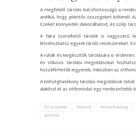
A megfelelő tárolás kulcsfontosságú a rendez
anélkül, hogy jelentős összegeket költenél.
Ezeket könnyedén dekorálhatod, és szép tárol
A falra szerelhető tárolók is nagyszerű le
létrehozhatsz egyedi tároló rendszereket. Ez
A ruhák és kiegészítők tárolására is érdemes 
és stílusos tárolási megoldásokat hozhat
hozzáférhetők legyenek, miközben az otthonod 
A költséghatékony tárolási megoldások tehát n
alakítsd át az otthonodat egy rendezettebb és
DIY projektek
életmód
fenntarthatóság
spórolás