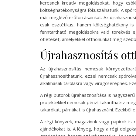
keresnek kreatív megoldásokat, hogy csök
költséghatékonyságra fókuszálhatunk. A spórol
már meglévő erőforrásainkat. Az újrahasznosí
csak esztétikus, hanem költséghatékony is 
fenntartható megoldásokra való törekvés eg
ötleteket, amelyekkel otthonunkat még szebbé
Újrahasznosítás ot
Az újrahasznosítás nemcsak környezetba
újrahasznosíthatunk, ezzel nemcsak spórolva
alkalmasak tárolásra vagy virágcserépnek. Eze
A régi bútorok újrahasznosítása is nagyszerű 
projektekkel nemcsak pénzt takaríthatsz meg, 
takarókat, párnákat is újrahasználni. Ezekből
A régi könyvek, magazinok vagy papírok is r
ajándékokat is. A lényeg, hogy a régi dolgok