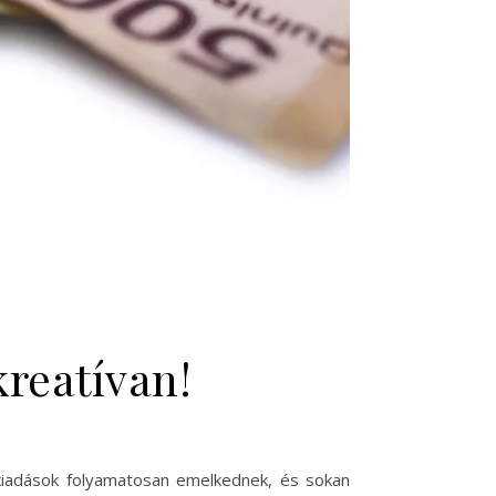
kreatívan!
 kiadások folyamatosan emelkednek, és sokan