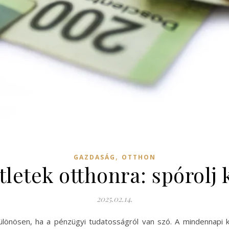
,
GAZDASÁG
OTTHON
ötletek otthonra: spórolj 
2025.02.14.
 különösen, ha a pénzügyi tudatosságról van szó. A mindennapi