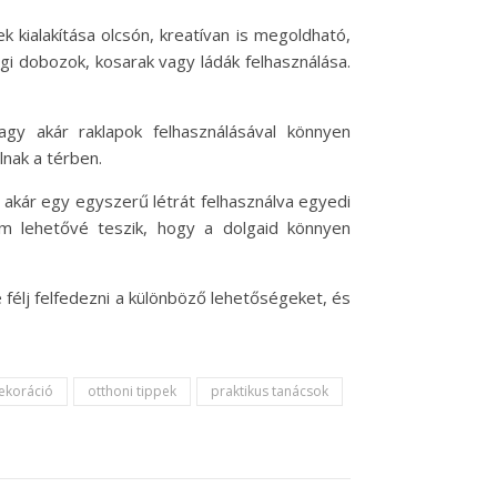
 kialakítása olcsón, kreatívan is megoldható,
i dobozok, kosarak vagy ládák felhasználása.
vagy akár raklapok felhasználásával könnyen
lnak a térben.
y akár egy egyszerű létrát felhasználva egyedi
m lehetővé teszik, hogy a dolgaid könnyen
 félj felfedezni a különböző lehetőségeket, és
ekoráció
otthoni tippek
praktikus tanácsok