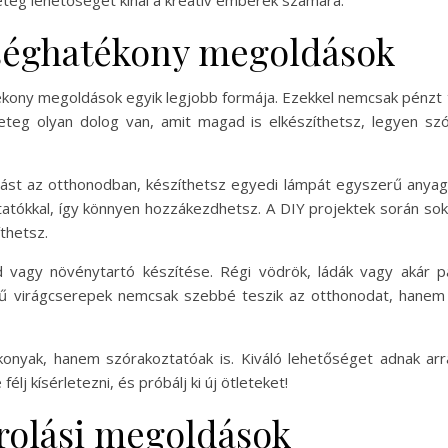
teg lehetőséget kínál a kreatív emberek számára.
tséghatékony megoldások
ékony megoldások egyik legjobb formája. Ezekkel nemcsak pénzt 
eteg olyan dolog van, amit magad is elkészíthetsz, legyen szó
rást az otthonodban, készíthetsz egyedi lámpát egyszerű anyago
mutatókkal, így könnyen hozzákezdhetsz. A DIY projektek során s
thetsz.
 vagy növénytartó készítése. Régi vödrök, ládák vagy akár p
ésű virágcserepek nemcsak szebbé teszik az otthonodat, hanem 
onyak, hanem szórakoztatóak is. Kiváló lehetőséget adnak arr
lj kísérletezni, és próbálj ki új ötleteket!
rolási megoldások