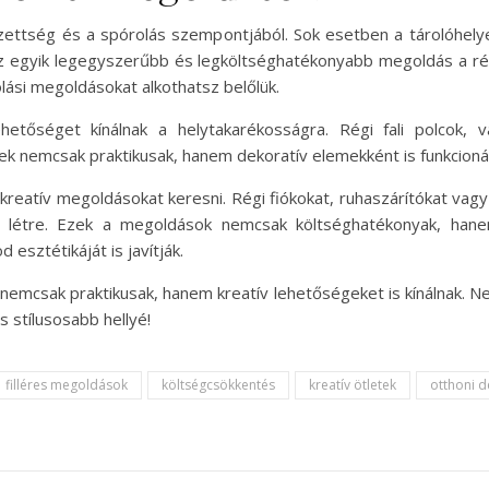
ettség és a spórolás szempontjából. Sok esetben a tárolóhelyek
 Az egyik legegyszerűbb és legköltséghatékonyabb megoldás a rég
ási megoldásokat alkothatsz belőlük.
hetőséget kínálnak a helytakarékosságra. Régi fali polcok, 
ek nemcsak praktikusak, hanem dekoratív elemekként is funkcioná
kreatív megoldásokat keresni. Régi fiókokat, ruhaszárítókat vag
sz létre. Ezek a megoldások nemcsak költséghatékonyak, hane
esztétikáját is javítják.
emcsak praktikusak, hanem kreatív lehetőségeket is kínálnak. Ne
 stílusosabb hellyé!
filléres megoldások
költségcsökkentés
kreatív ötletek
otthoni d