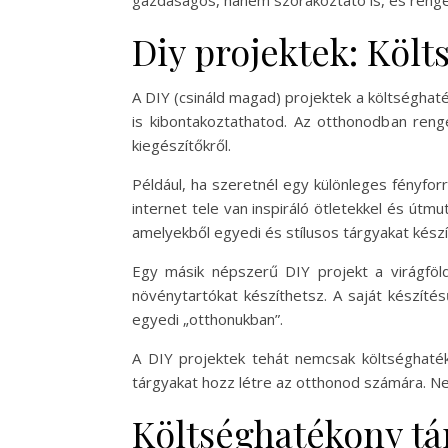
gazdaságos, hanem szórakoztató is, és renge
Diy projektek: Köl
A DIY (csináld magad) projektek a költséghat
is kibontakoztathatod. Az otthonodban reng
kiegészítőkről.
Például, ha szeretnél egy különleges fényfor
internet tele van inspiráló ötletekkel és út
amelyekből egyedi és stílusos tárgyakat készí
Egy másik népszerű DIY projekt a virágföld
növénytartókat készíthetsz. A saját készít
egyedi „otthonukban”.
A DIY projektek tehát nemcsak költséghaték
tárgyakat hozz létre az otthonod számára. Ne fé
Költséghatékony tá