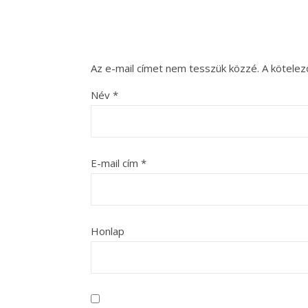
Az e-mail címet nem tesszük közzé.
A kötele
Név
*
E-mail cím
*
Honlap