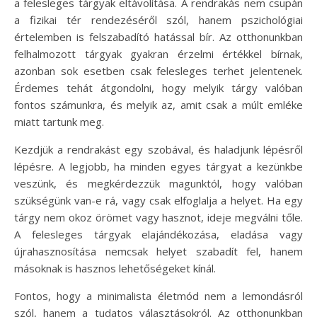
a felesleges tárgyak eltávolítása. A rendrakás nem csupán
a fizikai tér rendezéséről szól, hanem pszichológiai
értelemben is felszabadító hatással bír. Az otthonunkban
felhalmozott tárgyak gyakran érzelmi értékkel bírnak,
azonban sok esetben csak felesleges terhet jelentenek.
Érdemes tehát átgondolni, hogy melyik tárgy valóban
fontos számunkra, és melyik az, amit csak a múlt emléke
miatt tartunk meg.
Kezdjük a rendrakást egy szobával, és haladjunk lépésről
lépésre. A legjobb, ha minden egyes tárgyat a kezünkbe
veszünk, és megkérdezzük magunktól, hogy valóban
szükségünk van-e rá, vagy csak elfoglalja a helyet. Ha egy
tárgy nem okoz örömet vagy hasznot, ideje megválni tőle.
A felesleges tárgyak elajándékozása, eladása vagy
újrahasznosítása nemcsak helyet szabadít fel, hanem
másoknak is hasznos lehetőségeket kínál.
Fontos, hogy a minimalista életmód nem a lemondásról
szól, hanem a tudatos választásokról. Az otthonunkban