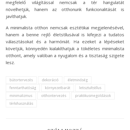
megfelelő világítással nemcsak a tér hangulatát
növelhetjük, hanem az otthonunk funkcionalitását is
javíthatjuk.
A minimalista otthon nemcsak esztétikai megjelenésével,
hanem a benne rejlő életstílusával is kifejezi a tudatos
választásokat és a harmóniát. Ha ezeket a lépéseket
követjük, könnyedén kialakíthatjuk a tökéletes minimalista
otthont, amely valóban a nyugalom és a tisztaság szigete
lesz.
bútortervezés
dekoráció
életminőség
fenntarthatóság
környezetbarát
letisztultstílus
minimalizmus
otthontervezés
praktikusmegoldások
térkihasználás