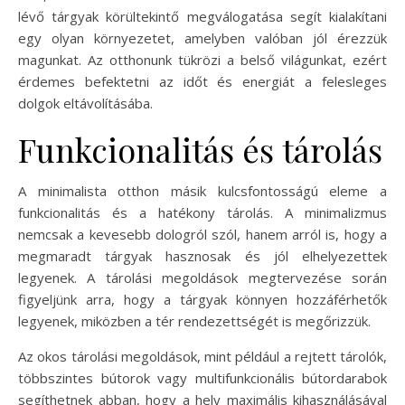
lévő tárgyak körültekintő megválogatása segít kialakítani
egy olyan környezetet, amelyben valóban jól érezzük
magunkat. Az otthonunk tükrözi a belső világunkat, ezért
érdemes befektetni az időt és energiát a felesleges
dolgok eltávolításába.
Funkcionalitás és tárolás
A minimalista otthon másik kulcsfontosságú eleme a
funkcionalitás és a hatékony tárolás. A minimalizmus
nemcsak a kevesebb dologról szól, hanem arról is, hogy a
megmaradt tárgyak hasznosak és jól elhelyezettek
legyenek. A tárolási megoldások megtervezése során
figyeljünk arra, hogy a tárgyak könnyen hozzáférhetők
legyenek, miközben a tér rendezettségét is megőrizzük.
Az okos tárolási megoldások, mint például a rejtett tárolók,
többszintes bútorok vagy multifunkcionális bútordarabok
segíthetnek abban, hogy a hely maximális kihasználásával