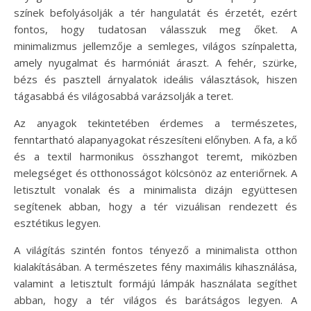
színek befolyásolják a tér hangulatát és érzetét, ezért
fontos, hogy tudatosan válasszuk meg őket. A
minimalizmus jellemzője a semleges, világos színpaletta,
amely nyugalmat és harmóniát áraszt. A fehér, szürke,
bézs és pasztell árnyalatok ideális választások, hiszen
tágasabbá és világosabbá varázsolják a teret.
Az anyagok tekintetében érdemes a természetes,
fenntartható alapanyagokat részesíteni előnyben. A fa, a kő
és a textil harmonikus összhangot teremt, miközben
melegséget és otthonosságot kölcsönöz az enteriőrnek. A
letisztult vonalak és a minimalista dizájn együttesen
segítenek abban, hogy a tér vizuálisan rendezett és
esztétikus legyen.
A világítás szintén fontos tényező a minimalista otthon
kialakításában. A természetes fény maximális kihasználása,
valamint a letisztult formájú lámpák használata segíthet
abban, hogy a tér világos és barátságos legyen. A