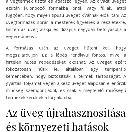
a végtermék tiszta és átlátszó legyen. Az olvadt üveget
ezután különböző formákba öntik vagy fújják, attól
függően, hogy milyen típusú üveget kívánnak előállítani. Az
üvegformázás során a mesterek figyelnek a részletekre,
hiszen az üveg alakja és dizájnja nagyban befolyásolja a
végeredményt.
A formázás után az üveget hűteni kell, hogy
megszilárduljon. Ez a lépés rendkívül fontos, mivel a
hirtelen hűtés repedéseket okozhat. Az üveget ezért
fokozatosan hűtik le, általában egy temperáló
kemencében, hogy biztosítsák a termék tartósságát. A
gyártási folyamat végén a kész üveget alaposan ellenőrzik
minőség szempontjából, és csak a megfelelő minőségű
termékek kerülnek a forgalomba.
Az üveg újrahasznosítása
és környezeti hatások