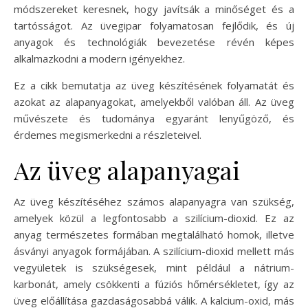
módszereket keresnek, hogy javítsák a minőséget és a
tartósságot. Az üvegipar folyamatosan fejlődik, és új
anyagok és technológiák bevezetése révén képes
alkalmazkodni a modern igényekhez.
Ez a cikk bemutatja az üveg készítésének folyamatát és
azokat az alapanyagokat, amelyekből valóban áll. Az üveg
művészete és tudománya egyaránt lenyűgöző, és
érdemes megismerkedni a részleteivel.
Az üveg alapanyagai
Az üveg készítéséhez számos alapanyagra van szükség,
amelyek közül a legfontosabb a szilícium-dioxid. Ez az
anyag természetes formában megtalálható homok, illetve
ásványi anyagok formájában. A szilícium-dioxid mellett más
vegyületek is szükségesek, mint például a nátrium-
karbonát, amely csökkenti a fúziós hőmérsékletet, így az
üveg előállítása gazdaságosabbá válik. A kalcium-oxid, más