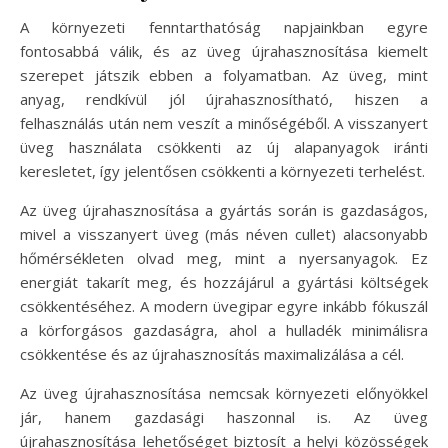
A környezeti fenntarthatóság napjainkban egyre
fontosabbá válik, és az üveg újrahasznosítása kiemelt
szerepet játszik ebben a folyamatban. Az üveg, mint
anyag, rendkívül jól újrahasznosítható, hiszen a
felhasználás után nem veszít a minőségéből. A visszanyert
üveg használata csökkenti az új alapanyagok iránti
keresletet, így jelentősen csökkenti a környezeti terhelést.
Az üveg újrahasznosítása a gyártás során is gazdaságos,
mivel a visszanyert üveg (más néven cullet) alacsonyabb
hőmérsékleten olvad meg, mint a nyersanyagok. Ez
energiát takarít meg, és hozzájárul a gyártási költségek
csökkentéséhez. A modern üvegipar egyre inkább fókuszál
a körforgásos gazdaságra, ahol a hulladék minimálisra
csökkentése és az újrahasznosítás maximalizálása a cél.
Az üveg újrahasznosítása nemcsak környezeti előnyökkel
jár, hanem gazdasági haszonnal is. Az üveg
újrahasznosítása lehetőséget biztosít a helyi közösségek