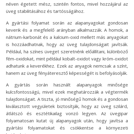
néven égetett mész, szintén fontos, mivel hozzájárul az
üveg stabilitásához és tartósságához.
A gyártási folyamat során az alapanyagokat gondosan
keverik és a megfelelő arányban alkalmazzák. A homok, a
nátrium-karbonát és a kalcium-oxid mellett más anyagokat
is hozzáadhatnak, hogy az üveg tulajdonságait javítsák.
Például, ha színes üveget szeretnénk előállítani, különböző
fém-oxidokat, mint például kobalt-oxidot vagy króm-oxidot
adhatunk a keverékhez. Ezek az anyagok nemcsak a színt,
hanem az üveg fényáteresztő képességét is befolyásolják.
A gyártás során használt alapanyagok minősége
kulcsfontosságú, mivel ezek meghatározzák a végtermék
tulajdonságait. A tiszta, jó minőségű homok és a gondosan
kiválasztott vegyületek biztosítják, hogy az üveg szilárd,
átlátszó és esztétikailag vonzó legyen. Az üvegipar
folyamatosan kutat új alapanyagok után, hogy javítsa a
gyártási folyamatokat és csökkentse a környezeti