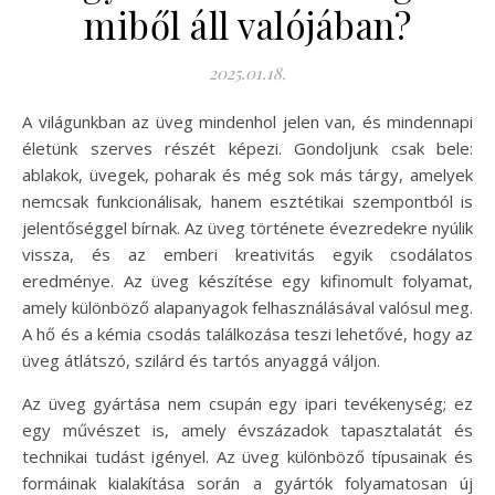
miből áll valójában?
2025.01.18.
A világunkban az üveg mindenhol jelen van, és mindennapi
életünk szerves részét képezi. Gondoljunk csak bele:
ablakok, üvegek, poharak és még sok más tárgy, amelyek
nemcsak funkcionálisak, hanem esztétikai szempontból is
jelentőséggel bírnak. Az üveg története évezredekre nyúlik
vissza, és az emberi kreativitás egyik csodálatos
eredménye. Az üveg készítése egy kifinomult folyamat,
amely különböző alapanyagok felhasználásával valósul meg.
A hő és a kémia csodás találkozása teszi lehetővé, hogy az
üveg átlátszó, szilárd és tartós anyaggá váljon.
Az üveg gyártása nem csupán egy ipari tevékenység; ez
egy művészet is, amely évszázadok tapasztalatát és
technikai tudást igényel. Az üveg különböző típusainak és
formáinak kialakítása során a gyártók folyamatosan új