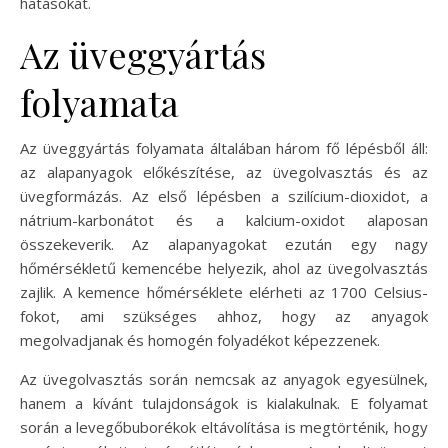
hatásokat.
Az üveggyártás
folyamata
Az üveggyártás folyamata általában három fő lépésből áll:
az alapanyagok előkészítése, az üvegolvasztás és az
üvegformázás. Az első lépésben a szilícium-dioxidot, a
nátrium-karbonátot és a kalcium-oxidot alaposan
összekeverik. Az alapanyagokat ezután egy nagy
hőmérsékletű kemencébe helyezik, ahol az üvegolvasztás
zajlik. A kemence hőmérséklete elérheti az 1700 Celsius-
fokot, ami szükséges ahhoz, hogy az anyagok
megolvadjanak és homogén folyadékot képezzenek.
Az üvegolvasztás során nemcsak az anyagok egyesülnek,
hanem a kívánt tulajdonságok is kialakulnak. E folyamat
során a levegőbuborékok eltávolítása is megtörténik, hogy