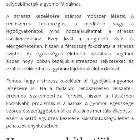
súlyosbíthatják a gyomorfájdalmat.
A stressz kezelésére számos módszer létezik. A
rendszeres testmozgás, a meditáció vagy a
légzőgyakorlatok mind hozzájárulhatnak a stressz
csökkentéséhez. Ezen kívül a megfelelő alvás is
elengedhetetlen, hiszen a fáradtság fokozhatja a stressz
szintet. Az egészséges életmód kialakítása segíthet
abban, hogy jobban kezeljük a stresszes helyzeteket, és
ezáltal csökkentsük a gyomorfájdalmak előfordulását.
Fontos, hogy a stressz kezelésén túl figyeljünk a gyomor
jelzéseire is. Ha a fájdalom rendszeresen visszatér,
érdemes szakemberhez fordulni, hiszen a háttérben
komolyabb problémák is állhatnak. A gyomor egészsége
szoros összefüggésben áll az általános mentális állapottal,
ezért a kettő együttes kezelése kulcsfontosságú lehet a
panaszok enyhítésében.