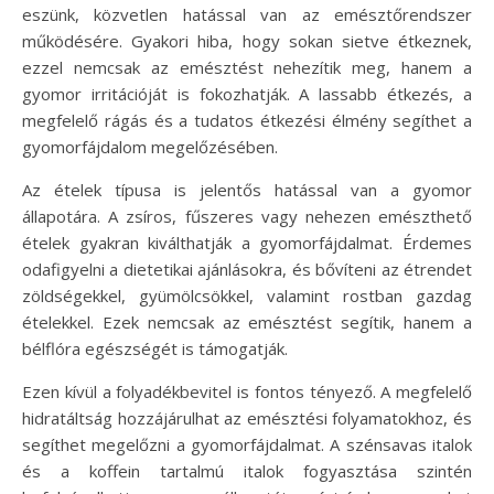
eszünk, közvetlen hatással van az emésztőrendszer
működésére. Gyakori hiba, hogy sokan sietve étkeznek,
ezzel nemcsak az emésztést nehezítik meg, hanem a
gyomor irritációját is fokozhatják. A lassabb étkezés, a
megfelelő rágás és a tudatos étkezési élmény segíthet a
gyomorfájdalom megelőzésében.
Az ételek típusa is jelentős hatással van a gyomor
állapotára. A zsíros, fűszeres vagy nehezen emészthető
ételek gyakran kiválthatják a gyomorfájdalmat. Érdemes
odafigyelni a dietetikai ajánlásokra, és bővíteni az étrendet
zöldségekkel, gyümölcsökkel, valamint rostban gazdag
ételekkel. Ezek nemcsak az emésztést segítik, hanem a
bélflóra egészségét is támogatják.
Ezen kívül a folyadékbevitel is fontos tényező. A megfelelő
hidratáltság hozzájárulhat az emésztési folyamatokhoz, és
segíthet megelőzni a gyomorfájdalmat. A szénsavas italok
és a koffein tartalmú italok fogyasztása szintén