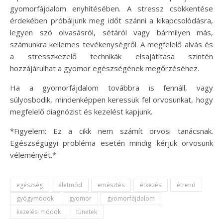
gyomorfájdalom enyhítésében. A stressz csökkentése
érdekében próbáljunk meg időt szánni a kikapcsolódásra,
legyen szó olvasásról, sétáról vagy bármilyen más,
számunkra kellemes tevékenységről. A megfelelő alvás és
a stresszkezelő technikák elsajátítása szintén
hozzájárulhat a gyomor egészségének megőrzéséhez.
Ha a gyomorfájdalom továbbra is fennáll, vagy
súlyosbodik, mindenképpen keressük fel orvosunkat, hogy
megfelelő diagnózist és kezelést kapjunk.
*Figyelem: Ez a cikk nem számít orvosi tanácsnak.
Egészségügyi probléma esetén mindig kérjük orvosunk
véleményét.*
egészség
életmód
emésztés
étkezés
étrend
gyógymódok
gyomor
gyomorfájdalom
kezelési módok
tünetek