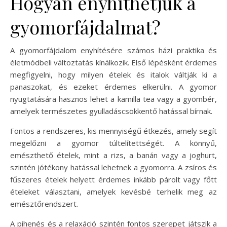
Hogyan enyhíthetjük a
gyomorfájdalmat?
A gyomorfájdalom enyhítésére számos házi praktika és
életmódbeli változtatás kínálkozik. Első lépésként érdemes
megfigyelni, hogy milyen ételek és italok váltják ki a
panaszokat, és ezeket érdemes elkerülni. A gyomor
nyugtatására hasznos lehet a kamilla tea vagy a gyömbér,
amelyek természetes gyulladáscsökkentő hatással bírnak.
Fontos a rendszeres, kis mennyiségű étkezés, amely segít
megelőzni a gyomor túltelítettségét. A könnyű,
emészthető ételek, mint a rizs, a banán vagy a joghurt,
szintén jótékony hatással lehetnek a gyomorra. A zsíros és
fűszeres ételek helyett érdemes inkább párolt vagy főtt
ételeket választani, amelyek kevésbé terhelik meg az
emésztőrendszert.
A pihenés és a relaxáció szintén fontos szerepet játszik a