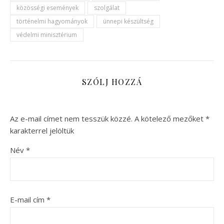
közösségi események
szolgálat
történelmi hagyományok
ünnepi készültség
védelmi minisztérium
SZÓLJ HOZZÁ
Az e-mail címet nem tesszük közzé.
A kötelező mezőket
*
karakterrel jelöltük
Név
*
E-mail cím
*