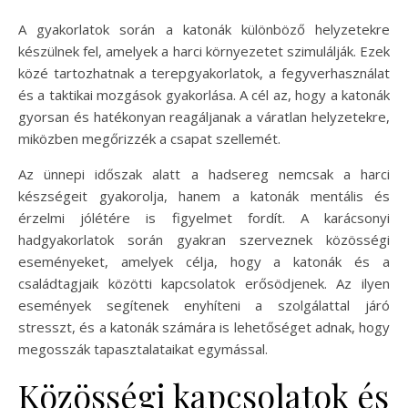
A gyakorlatok során a katonák különböző helyzetekre
készülnek fel, amelyek a harci környezetet szimulálják. Ezek
közé tartozhatnak a terepgyakorlatok, a fegyverhasználat
és a taktikai mozgások gyakorlása. A cél az, hogy a katonák
gyorsan és hatékonyan reagáljanak a váratlan helyzetekre,
miközben megőrizzék a csapat szellemét.
Az ünnepi időszak alatt a hadsereg nemcsak a harci
készségeit gyakorolja, hanem a katonák mentális és
érzelmi jólétére is figyelmet fordít. A karácsonyi
hadgyakorlatok során gyakran szerveznek közösségi
eseményeket, amelyek célja, hogy a katonák és a
családtagjaik közötti kapcsolatok erősödjenek. Az ilyen
események segítenek enyhíteni a szolgálattal járó
stresszt, és a katonák számára is lehetőséget adnak, hogy
megosszák tapasztalataikat egymással.
Közösségi kapcsolatok és