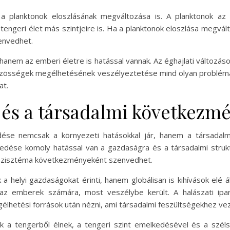
 planktonok eloszlásának megváltozása is. A planktonok az óc
 tengeri élet más szintjeire is. Ha a planktonok eloszlása megvá
zenvedhet.
hanem az emberi életre is hatással vannak. Az éghajlati változás
közösségek megélhetésének veszélyeztetése mind olyan problémá
at.
s és a társadalmi következm
se nemcsak a környezeti hatásokkal jár, hanem a társadalmi 
dése komoly hatással van a gazdaságra és a társadalmi struktú
oszisztéma következményeként szenvedhet.
helyi gazdaságokat érinti, hanem globálisan is kihívások elé áll
z emberek számára, most veszélybe került. A halászati ipar 
lhetési források után nézni, ami társadalmi feszültségekhez ve
k a tengerből élnek, a tengeri szint emelkedésével és a szé