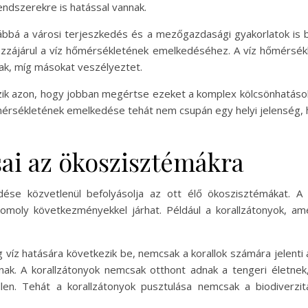
endszerekre is hatással vannak.
á a városi terjeszkedés és a mezőgazdasági gyakorlatok is be
ájárul a víz hőmérsékletének emelkedéséhez. A víz hőmérséklet
ak, míg másokat veszélyeztet.
k azon, hogy jobban megértse ezeket a komplex kölcsönhatások
mérsékletének emelkedése tehát nem csupán egy helyi jelenség, 
ai az ökoszisztémákra
se közvetlenül befolyásolja az ott élő ökoszisztémákat. A 
komoly következményekkel járhat. Például a korallzátonyok, am
 víz hatására következik be, nemcsak a korallok számára jelenti
ak. A korallzátonyok nemcsak otthont adnak a tengeri életnek
llen. Tehát a korallzátonyok pusztulása nemcsak a biodiver