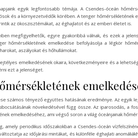
 napjaink egyik legfontosabb témája. A Csendes-óceán hőmérs
ósok és a környezetvédők körében. A tenger hőmérsékletének 
intik az ökoszisztémákat, az éghajlatot és az emberi életet is.
ben megfigyelhetők, egyre gyakoribbá válnak, és ezek a jelen
enger hőmérsékletének emelkedése befolyásolja a légkör hőmér
arokat, aszályokat és hőhullámokat.
ejtélyes emelkedésének okaira, következményeire és a lehetsé
rni ezt a jelenséget.
őmérsékletének emelkedés
e számos tényező együttes hatásának eredménye. Az egyik legf
ibocsátásának növekedésével függ össze. Az iparosodás, a foss
tjének emelkedéséhez, ami végső soron a világ óceánjainak hőmérs
g, amely periodikus időszakokban a Csendes-óceán vízfelszíné
áltoztatja az időjárási mintákat, és különféle éghajlati anomáliák