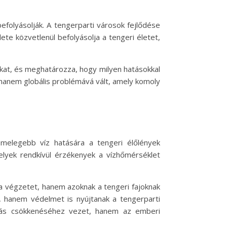
folyásolják. A tengerparti városok fejlődése
e közvetlenül befolyásolja a tengeri életet,
at, és meghatározza, hogy milyen hatásokkal
hanem globális problémává vált, amely komoly
melegebb víz hatására a tengeri élőlények
elyek rendkívül érzékenyek a vízhőmérséklet
 a végzetet, hanem azoknak a tengeri fajoknak
, hanem védelmet is nyújtanak a tengerparti
zitás csökkenéséhez vezet, hanem az emberi