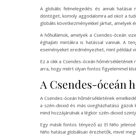
A globális felmelegedés és annak hatásai
döntöget, komoly aggodalomra ad okot a tud
globális következményekkel járhat, amelyek ér
A hőhullámok, amelyek a Csendes-óceán vizei
éghajlati mintákra is hatással vannak. A t
eseményeket eredményezhet, mint például vih
Ez a cikk a Csendes-óceán hőmérsékletének r
arra, hogy miért olyan fontos figyelemmel kísé
A Csendes-óceán h
A Csendes-óceán hőmérsékletének emelkedés
a szén-dioxid és más üvegházhatású gázok k
mind hozzájárulnak a légkör szén-dioxid szin
Egy másik fontos tényező az El Niño jelensé
Niño hatásai globálisan érezhetők, mivel megv