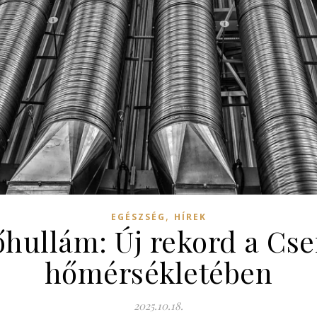
,
EGÉSZSÉG
HÍREK
őhullám: Új rekord a C
hőmérsékletében
2025.10.18.