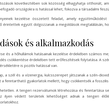
ltozások következtében sok közösség elhagyhatja otthonát, ami
fogadó országokra is hatással lehet, fokozva a társadalmi feszü
ényeinek kezelése összetett feladat, amely együttműködést 
ő érintettek együtt dolgozzanak a megoldások megtalálásán, hog
dások és alkalmazkodás
 és a hőhullámok hatásainak kezelése érdekében számos megol
gedés csökkentése érdekében tett erőfeszítések folytatása. A sz
ékletére is pozitív hatással van.
ap, a szél és a vízenergia, kulcsszerepet játszanak a szén-dio
kat a fenntartható gyakorlatok mellett, hogy csökkentsék a fosszili
etetlen. A tengeri rezervátumok létrehozása és fenntartása seg
 Az ilyen védett területek lehetőséget adnak a tengeri élő
korlatokhoz.