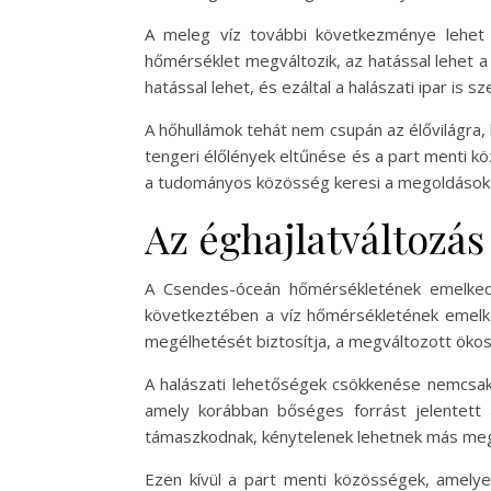
A meleg víz további következménye lehet a
hőmérséklet megváltozik, az hatással lehet a
hatással lehet, és ezáltal a halászati ipar is s
A hőhullámok tehát nem csupán az élővilágra, 
tengeri élőlények eltűnése és a part menti 
a tudományos közösség keresi a megoldások
Az éghajlatváltozá
A Csendes-óceán hőmérsékletének emelkedé
következtében a víz hőmérsékletének emelke
megélhetését biztosítja, a megváltozott ök
A halászati lehetőségek csökkenése nemcsak a 
amely korábban bőséges forrást jelentett a
támaszkodnak, kénytelenek lehetnek más megé
Ezen kívül a part menti közösségek, amelye