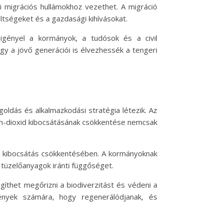
 migrációs hullámokhoz vezethet. A migráció
ltségeket és a gazdasági kihívásokat.
igényel a kormányok, a tudósok és a civil
y a jövő generációi is élvezhessék a tengeri
dás és alkalmazkodási stratégia létezik. Az
én-dioxid kibocsátásának csökkentése nemcsak
xid kibocsátás csökkentésében. A kormányoknak
s tüzelőanyagok iránti függőséget.
íthet megőrizni a biodiverzitást és védeni a
lények számára, hogy regenerálódjanak, és