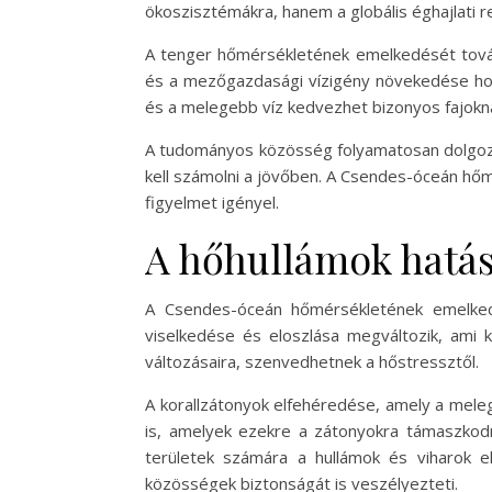
ökoszisztémákra, hanem a globális éghajlati r
A tenger hőmérsékletének emelkedését tovább
és a mezőgazdasági vízigény növekedése hozz
és a melegebb víz kedvezhet bizonyos fajokn
A tudományos közösség folyamatosan dolgozi
kell számolni a jövőben. A Csendes-óceán hő
figyelmet igényel.
A hőhullámok hatás
A Csendes-óceán hőmérsékletének emelkedé
viselkedése és eloszlása megváltozik, ami 
változásaira, szenvedhetnek a hőstressztől.
A korallzátonyok elfehéredése, amely a meleg
is, amelyek ezekre a zátonyokra támaszkodn
területek számára a hullámok és viharok e
közösségek biztonságát is veszélyezteti.