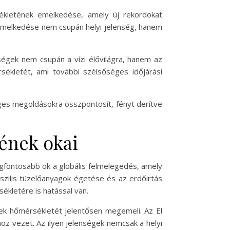
ékletének emelkedése, amely új rekordokat
emelkedése nem csupán helyi jelenség, hanem
ségek nem csupán a vízi élővilágra, hanem az
sékletét, ami további szélsőséges időjárási
ges megoldásokra összpontosít, fényt derítve
ének okai
ontosabb ok a globális felmelegedés, amely
zilis tüzelőanyagok égetése és az erdőirtás
ékletére is hatással van.
nek hőmérsékletét jelentősen megemeli. Az El
hoz vezet. Az ilyen jelenségek nemcsak a helyi