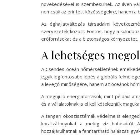
növekedésével is szembesülnek. Az ilyen vá
nemcsak az érintett közösségekre, hanem a be
Az éghajlatváltozás társadalmi következm
szervezetek között. Fontos, hogy a különböz
erőforrásokat és a biztonságos környezetet.
A lehetséges megol
A Csendes-óceán hőmérsékletének emelkedése
egyik legfontosabb lépés a globális felmele
a levegő minőségére, hanem az óceánok hőmérs
A megújuló energiaforrások, mint például a n
és a vállalatoknak is el kell kötelezniük magu
A tengeri ökoszisztémák védelme is elengedh
korallzátonyokat a meleg víz hatásaitól.
hozzájárulhatnak a fenntartható halászati gya