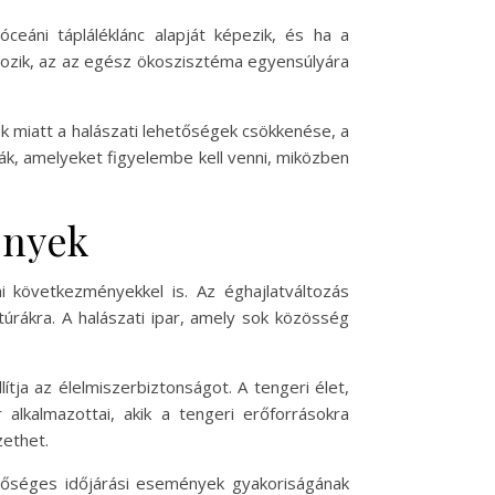
eáni tápláléklánc alapját képezik, és ha a
ltozik, az az egész ökoszisztéma egyensúlyára
ok miatt a halászati lehetőségek csökkenése, a
k, amelyeket figyelembe kell venni, miközben
ények
következményekkel is. Az éghajlatváltozás
rákra. A halászati ipar, amely sok közösség
ítja az élelmiszerbiztonságot. A tengeri élet,
alkalmazottai, akik a tengeri erőforrásokra
zethet.
lsőséges időjárási események gyakoriságának