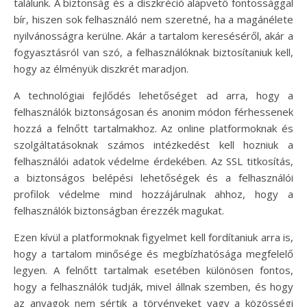
találunk. A biztonság és a diszkréció alapvető fontossággal
bír, hiszen sok felhasználó nem szeretné, ha a magánélete
nyilvánosságra kerülne. Akár a tartalom kereséséről, akár a
fogyasztásról van szó, a felhasználóknak biztosítaniuk kell,
hogy az élményük diszkrét maradjon.
A technológiai fejlődés lehetőséget ad arra, hogy a
felhasználók biztonságosan és anonim módon férhessenek
hozzá a felnőtt tartalmakhoz. Az online platformoknak és
szolgáltatásoknak számos intézkedést kell hozniuk a
felhasználói adatok védelme érdekében. Az SSL titkosítás,
a biztonságos belépési lehetőségek és a felhasználói
profilok védelme mind hozzájárulnak ahhoz, hogy a
felhasználók biztonságban érezzék magukat.
Ezen kívül a platformoknak figyelmet kell fordítaniuk arra is,
hogy a tartalom minősége és megbízhatósága megfelelő
legyen. A felnőtt tartalmak esetében különösen fontos,
hogy a felhasználók tudják, mivel állnak szemben, és hogy
az anyagok nem sértik a törvényeket vagy a közösségi