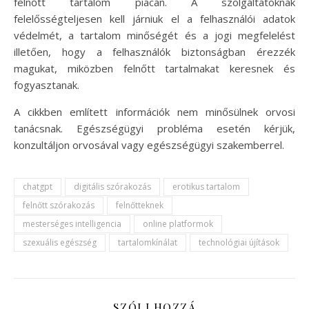
felnőtt tartalom piacán. A szolgáltatóknak
felelősségteljesen kell járniuk el a felhasználói adatok
védelmét, a tartalom minőségét és a jogi megfelelést
illetően, hogy a felhasználók biztonságban érezzék
magukat, miközben felnőtt tartalmakat keresnek és
fogyasztanak.
A cikkben említett információk nem minősülnek orvosi
tanácsnak. Egészségügyi probléma esetén kérjük,
konzultáljon orvosával vagy egészségügyi szakemberrel.
chatgpt
digitális szórakozás
erotikus tartalom
felnőtt szórakozás
felnőtteknek
mesterséges intelligencia
online platformok
szexuális egészség
tartalomkínálat
technológiai újítások
SZÓLJ HOZZÁ