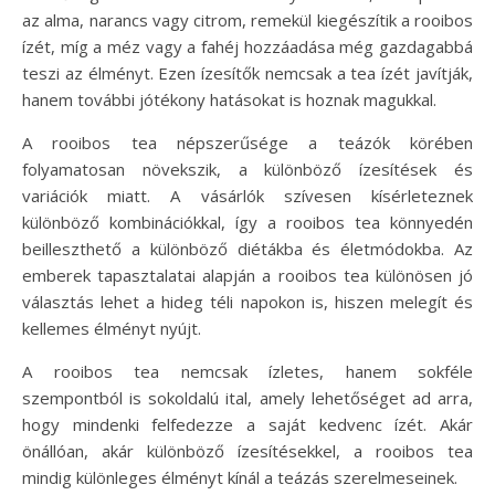
az alma, narancs vagy citrom, remekül kiegészítik a rooibos
ízét, míg a méz vagy a fahéj hozzáadása még gazdagabbá
teszi az élményt. Ezen ízesítők nemcsak a tea ízét javítják,
hanem további jótékony hatásokat is hoznak magukkal.
A rooibos tea népszerűsége a teázók körében
folyamatosan növekszik, a különböző ízesítések és
variációk miatt. A vásárlók szívesen kísérleteznek
különböző kombinációkkal, így a rooibos tea könnyedén
beilleszthető a különböző diétákba és életmódokba. Az
emberek tapasztalatai alapján a rooibos tea különösen jó
választás lehet a hideg téli napokon is, hiszen melegít és
kellemes élményt nyújt.
A rooibos tea nemcsak ízletes, hanem sokféle
szempontból is sokoldalú ital, amely lehetőséget ad arra,
hogy mindenki felfedezze a saját kedvenc ízét. Akár
önállóan, akár különböző ízesítésekkel, a rooibos tea
mindig különleges élményt kínál a teázás szerelmeseinek.