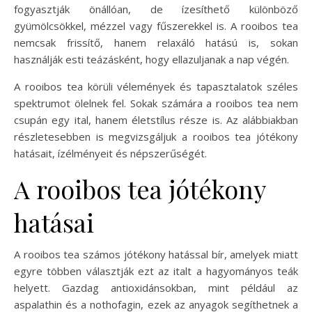
fogyasztják önállóan, de ízesíthető különböző
gyümölcsökkel, mézzel vagy fűszerekkel is. A rooibos tea
nemcsak frissítő, hanem relaxáló hatású is, sokan
használják esti teázásként, hogy ellazuljanak a nap végén.
A rooibos tea körüli vélemények és tapasztalatok széles
spektrumot ölelnek fel. Sokak számára a rooibos tea nem
csupán egy ital, hanem életstílus része is. Az alábbiakban
részletesebben is megvizsgáljuk a rooibos tea jótékony
hatásait, ízélményeit és népszerűségét.
A rooibos tea jótékony
hatásai
A rooibos tea számos jótékony hatással bír, amelyek miatt
egyre többen választják ezt az italt a hagyományos teák
helyett. Gazdag antioxidánsokban, mint például az
aspalathin és a nothofagin, ezek az anyagok segíthetnek a