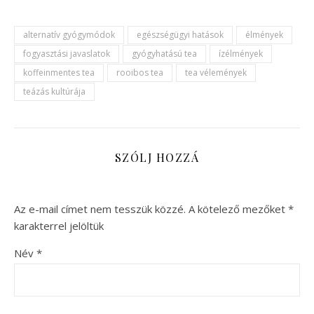
alternatív gyógymódok
egészségügyi hatások
élmények
fogyasztási javaslatok
gyógyhatású tea
ízélmények
koffeinmentes tea
rooibos tea
tea vélemények
teázás kultúrája
SZÓLJ HOZZÁ
Az e-mail címet nem tesszük közzé.
A kötelező mezőket
*
karakterrel jelöltük
Név
*