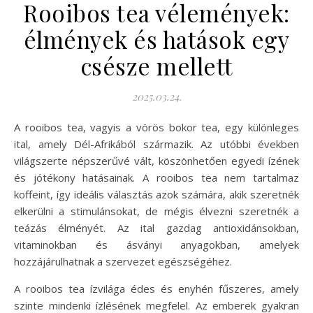
Rooibos tea vélemények:
élmények és hatások egy
csésze mellett
2025.03.24.
A rooibos tea, vagyis a vörös bokor tea, egy különleges
ital, amely Dél-Afrikából származik. Az utóbbi években
világszerte népszerűvé vált, köszönhetően egyedi ízének
és jótékony hatásainak. A rooibos tea nem tartalmaz
koffeint, így ideális választás azok számára, akik szeretnék
elkerülni a stimulánsokat, de mégis élvezni szeretnék a
teázás élményét. Az ital gazdag antioxidánsokban,
vitaminokban és ásványi anyagokban, amelyek
hozzájárulhatnak a szervezet egészségéhez.
A rooibos tea ízvilága édes és enyhén fűszeres, amely
szinte mindenki ízlésének megfelel. Az emberek gyakran