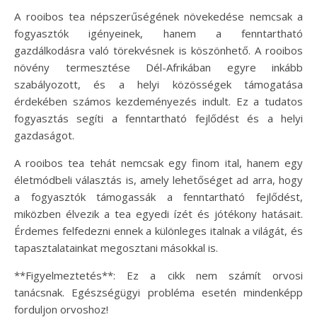
A rooibos tea népszerűségének növekedése nemcsak a
fogyasztók igényeinek, hanem a fenntartható
gazdálkodásra való törekvésnek is köszönhető. A rooibos
növény termesztése Dél-Afrikában egyre inkább
szabályozott, és a helyi közösségek támogatása
érdekében számos kezdeményezés indult. Ez a tudatos
fogyasztás segíti a fenntartható fejlődést és a helyi
gazdaságot.
A rooibos tea tehát nemcsak egy finom ital, hanem egy
életmódbeli választás is, amely lehetőséget ad arra, hogy
a fogyasztók támogassák a fenntartható fejlődést,
miközben élvezik a tea egyedi ízét és jótékony hatásait.
Érdemes felfedezni ennek a különleges italnak a világát, és
tapasztalatainkat megosztani másokkal is.
**Figyelmeztetés**: Ez a cikk nem számít orvosi
tanácsnak. Egészségügyi probléma esetén mindenképp
forduljon orvoshoz!