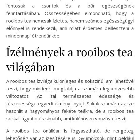
fontosak a csontok és a bőr egészségének
fenntartásában. Összességében elmondható, hogy a
rooibos tea nemcsak ízletes, hanem számos egészségügyi
előnnyel is rendelkezik, ami miatt érdemes beilleszteni a
mindennapi étrendünkbe.
Ízélmények a rooibos tea
világában
A rooibos tea ízvilága különleges és sokszínű, ami lehetővé
teszi, hogy mindenki megtalálja a számára legkedvesebb
változatot. Az ital természetes édessége és
fűszeressége egyedi élményt nyújt. Sokak számára az íze
hasonlít a hagyományos fekete teákra, de a rooibos tea
sokkal lágyabb és simább, ami különösen vonzóvá teszi.
A rooibos tea önállóan is fogyasztható, de rengeteg
lehetőség van az ízesítésére is. Gyümölcsök, mint például