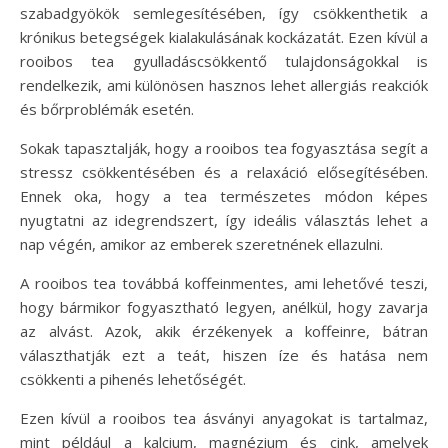
szabadgyökök semlegesítésében, így csökkenthetik a
krónikus betegségek kialakulásának kockázatát. Ezen kívül a
rooibos tea gyulladáscsökkentő tulajdonságokkal is
rendelkezik, ami különösen hasznos lehet allergiás reakciók
és bőrproblémák esetén.
Sokak tapasztalják, hogy a rooibos tea fogyasztása segít a
stressz csökkentésében és a relaxáció elősegítésében.
Ennek oka, hogy a tea természetes módon képes
nyugtatni az idegrendszert, így ideális választás lehet a
nap végén, amikor az emberek szeretnének ellazulni.
A rooibos tea továbbá koffeinmentes, ami lehetővé teszi,
hogy bármikor fogyasztható legyen, anélkül, hogy zavarja
az alvást. Azok, akik érzékenyek a koffeinre, bátran
választhatják ezt a teát, hiszen íze és hatása nem
csökkenti a pihenés lehetőségét.
Ezen kívül a rooibos tea ásványi anyagokat is tartalmaz,
mint például a kalcium, magnézium és cink, amelyek