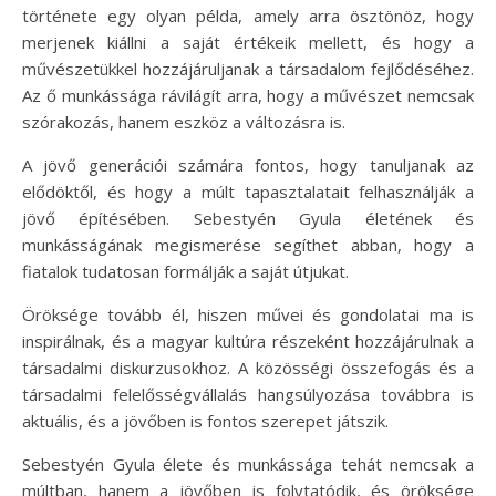
története egy olyan példa, amely arra ösztönöz, hogy
merjenek kiállni a saját értékeik mellett, és hogy a
művészetükkel hozzájáruljanak a társadalom fejlődéséhez.
Az ő munkássága rávilágít arra, hogy a művészet nemcsak
szórakozás, hanem eszköz a változásra is.
A jövő generációi számára fontos, hogy tanuljanak az
elődöktől, és hogy a múlt tapasztalatait felhasználják a
jövő építésében. Sebestyén Gyula életének és
munkásságának megismerése segíthet abban, hogy a
fiatalok tudatosan formálják a saját útjukat.
Öröksége tovább él, hiszen művei és gondolatai ma is
inspirálnak, és a magyar kultúra részeként hozzájárulnak a
társadalmi diskurzusokhoz. A közösségi összefogás és a
társadalmi felelősségvállalás hangsúlyozása továbbra is
aktuális, és a jövőben is fontos szerepet játszik.
Sebestyén Gyula élete és munkássága tehát nemcsak a
múltban, hanem a jövőben is folytatódik, és öröksége