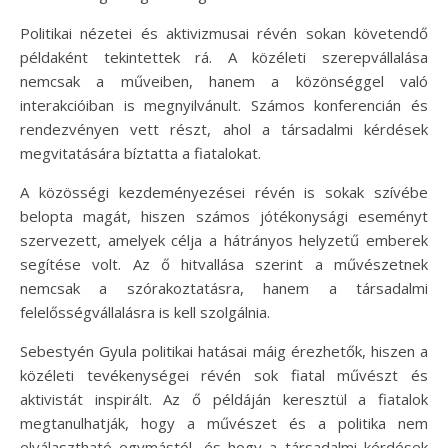
Politikai nézetei és aktivizmusai révén sokan követendő
példaként tekintettek rá. A közéleti szerepvállalása
nemcsak a műveiben, hanem a közönséggel való
interakcióiban is megnyilvánult. Számos konferencián és
rendezvényen vett részt, ahol a társadalmi kérdések
megvitatására bíztatta a fiatalokat.
A közösségi kezdeményezései révén is sokak szívébe
belopta magát, hiszen számos jótékonysági eseményt
szervezett, amelyek célja a hátrányos helyzetű emberek
segítése volt. Az ő hitvallása szerint a művészetnek
nemcsak a szórakoztatásra, hanem a társadalmi
felelősségvállalásra is kell szolgálnia.
Sebestyén Gyula politikai hatásai máig érezhetők, hiszen a
közéleti tevékenységei révén sok fiatal művészt és
aktivistát inspirált. Az ő példáján keresztül a fiatalok
megtanulhatják, hogy a művészet és a politika nem
elválasztható egymástól, és hogy a társadalmi kérdések