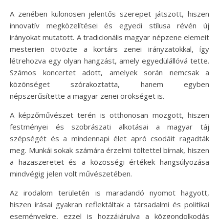
A zenében különösen jelentős szerepet játszott, hiszen
innovatív megközelítései és egyedi stílusa révén új
irányokat mutatott. A tradicionális magyar népzene elemeit
mesterien ötvözte a kortárs zenei irányzatokkal, így
létrehozva egy olyan hangzást, amely egyedülállóvá tette.
Számos koncertet adott, amelyek során nemcsak a
közönséget szórakoztatta, hanem egyben
népszerűsítette a magyar zenei örökséget is.
A képzőművészet terén is otthonosan mozgott, hiszen
festményei és szobrászati alkotásai a magyar táj
szépségét és a mindennapi élet apró csodáit ragadták
meg. Munkái sokak számára érzelmi töltettel bírnak, hiszen
a hazaszeretet és a közösségi értékek hangsúlyozása
mindvégig jelen volt művészetében.
Az irodalom területén is maradandó nyomot hagyott,
hiszen írásai gyakran reflektáltak a társadalmi és politikai
eseményekre, ezzel is hozzájárulva a közgondolkodás