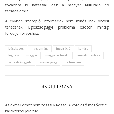
továbbra is hatással lesz a magyar kultúrára és
társadalomra.
A cikkben szereplő információk nem minősülnek orvosi
tanácsnak. Egészségügyi probléma esetén mindig
forduljon orvoshoz.
büszkeség
hagyomány
inspiráció
kultúra
legnagyobb magyar
magyar értékek
nemzeti identitás
sebestyén gyula
személyiség
történelem
SZÓLJ HOZZÁ
Az e-mail címet nem tesszük közzé.
A kötelező mezőket
*
karakterrel jelöltük