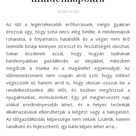
2026.02.20.
Az idő a legértékesebb erőforrásunk, mégis gyakran
érezzük úgy, hogy soha nincs elég belőle. A mindennapok
rohanása, a folyamatos határidők és a véget nem érő
teendők listája könnyen stresszt és feszültséget okozhat.
Sokan küzdenek azzal, hogy hogyan tudnának
hatékonyabban gazdálkodni az idejükkel, miközben
megőrzik a munka és a magánélet egyensúlyát. Az
időmenedzsment nem csupán arról szól, hogy többet
végezzünk el, hanem arról is, hogy okosan osszuk be a
rendelkezésünkre álló időt, és közben megőrizzük a
nyugalmunkat, motivációnkat. Egy jól megtervezett nap
sokkal eredményesebb lehet, és a helyes technikák
alkalmazásával elkerülhetjük a kiégést vagy a halogatást.
Az időgazdálkodás képessége nem velünk születik, hanem
tanulható és fejleszthető, így bárki képes lehet arra,…