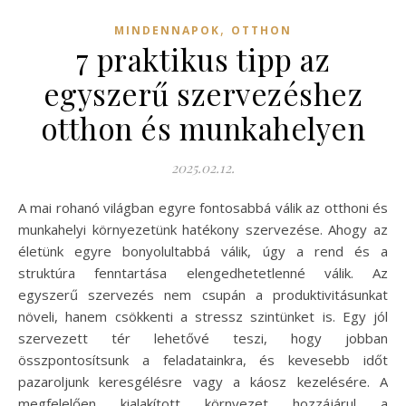
,
MINDENNAPOK
OTTHON
7 praktikus tipp az
egyszerű szervezéshez
otthon és munkahelyen
2025.02.12.
A mai rohanó világban egyre fontosabbá válik az otthoni és
munkahelyi környezetünk hatékony szervezése. Ahogy az
életünk egyre bonyolultabbá válik, úgy a rend és a
struktúra fenntartása elengedhetetlenné válik. Az
egyszerű szervezés nem csupán a produktivitásunkat
növeli, hanem csökkenti a stressz szintünket is. Egy jól
szervezett tér lehetővé teszi, hogy jobban
összpontosítsunk a feladatainkra, és kevesebb időt
pazaroljunk keresgélésre vagy a káosz kezelésére. A
megfelelően kialakított környezet hozzájárul a