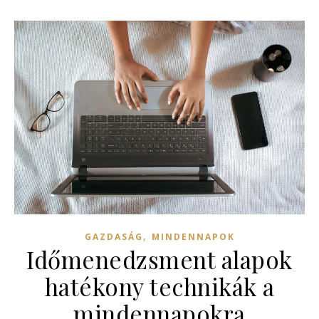
,
GAZDASÁG
MINDENNAPOK
Időmenedzsment alapok
hatékony technikák a
mindennapokra