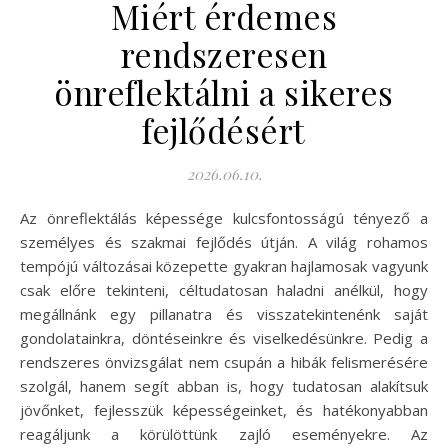
Miért érdemes
rendszeresen
önreflektálni a sikeres
fejlődésért
2026.06.10.
Az önreflektálás képessége kulcsfontosságú tényező a
személyes és szakmai fejlődés útján. A világ rohamos
tempójú változásai közepette gyakran hajlamosak vagyunk
csak előre tekinteni, céltudatosan haladni anélkül, hogy
megállnánk egy pillanatra és visszatekintenénk saját
gondolatainkra, döntéseinkre és viselkedésünkre. Pedig a
rendszeres önvizsgálat nem csupán a hibák felismerésére
szolgál, hanem segít abban is, hogy tudatosan alakítsuk
jövőnket, fejlesszük képességeinket, és hatékonyabban
reagáljunk a körülöttünk zajló eseményekre. Az