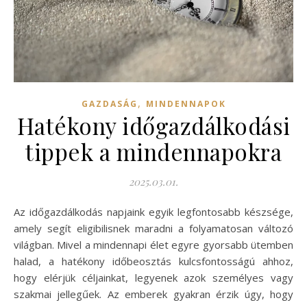
,
GAZDASÁG
MINDENNAPOK
Hatékony időgazdálkodási
tippek a mindennapokra
2025.03.01.
Az időgazdálkodás napjaink egyik legfontosabb készsége,
amely segít eligibilisnek maradni a folyamatosan változó
világban. Mivel a mindennapi élet egyre gyorsabb ütemben
halad, a hatékony időbeosztás kulcsfontosságú ahhoz,
hogy elérjük céljainkat, legyenek azok személyes vagy
szakmai jellegűek. Az emberek gyakran érzik úgy, hogy