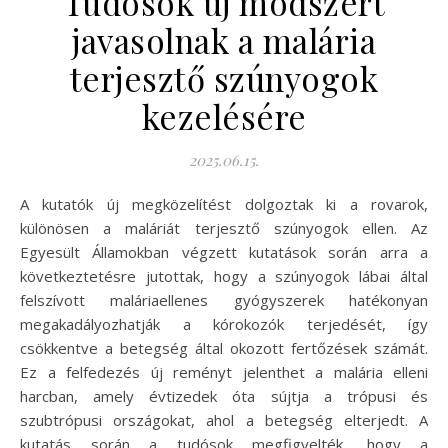
Tudósok új módszert
javasolnak a malária
terjesztő szúnyogok
kezelésére
2025.06.15.
A kutatók új megközelítést dolgoztak ki a rovarok,
különösen a maláriát terjesztő szúnyogok ellen. Az
Egyesült Államokban végzett kutatások során arra a
következtetésre jutottak, hogy a szúnyogok lábai által
felszívott maláriaellenes gyógyszerek hatékonyan
megakadályozhatják a kórokozók terjedését, így
csökkentve a betegség által okozott fertőzések számát.
Ez a felfedezés új reményt jelenthet a malária elleni
harcban, amely évtizedek óta sújtja a trópusi és
szubtrópusi országokat, ahol a betegség elterjedt. A
kutatás során a tudósok megfigyelték, hogy a