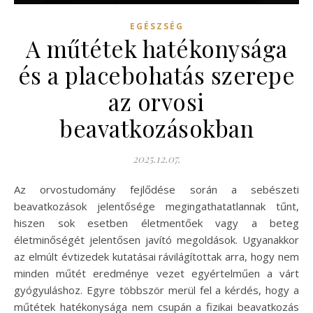
EGÉSZSÉG
A műtétek hatékonysága
és a placebohatás szerepe
az orvosi
beavatkozásokban
2025.12.07.
Az orvostudomány fejlődése során a sebészeti
beavatkozások jelentősége megingathatatlannak tűnt,
hiszen sok esetben életmentőek vagy a beteg
életminőségét jelentősen javító megoldások. Ugyanakkor
az elmúlt évtizedek kutatásai rávilágítottak arra, hogy nem
minden műtét eredménye vezet egyértelműen a várt
gyógyuláshoz. Egyre többször merül fel a kérdés, hogy a
műtétek hatékonysága nem csupán a fizikai beavatkozás