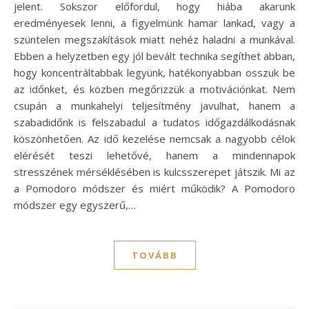
jelent. Sokszor előfordul, hogy hiába akarunk
eredményesek lenni, a figyelmünk hamar lankad, vagy a
szüntelen megszakítások miatt nehéz haladni a munkával.
Ebben a helyzetben egy jól bevált technika segíthet abban,
hogy koncentráltabbak legyünk, hatékonyabban osszuk be
az időnket, és közben megőrizzük a motivációnkat. Nem
csupán a munkahelyi teljesítmény javulhat, hanem a
szabadidőnk is felszabadul a tudatos időgazdálkodásnak
köszönhetően. Az idő kezelése nemcsak a nagyobb célok
elérését teszi lehetővé, hanem a mindennapok
stresszének mérséklésében is kulcsszerepet játszik. Mi az
a Pomodoro módszer és miért működik? A Pomodoro
módszer egy egyszerű,…
TOVÁBB