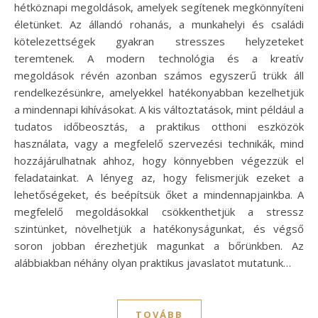
hétköznapi megoldások, amelyek segítenek megkönnyíteni
életünket. Az állandó rohanás, a munkahelyi és családi
kötelezettségek gyakran stresszes helyzeteket
teremtenek. A modern technológia és a kreatív
megoldások révén azonban számos egyszerű trükk áll
rendelkezésünkre, amelyekkel hatékonyabban kezelhetjük
a mindennapi kihívásokat. A kis változtatások, mint például a
tudatos időbeosztás, a praktikus otthoni eszközök
használata, vagy a megfelelő szervezési technikák, mind
hozzájárulhatnak ahhoz, hogy könnyebben végezzük el
feladatainkat. A lényeg az, hogy felismerjük ezeket a
lehetőségeket, és beépítsük őket a mindennapjainkba. A
megfelelő megoldásokkal csökkenthetjük a stressz
szintünket, növelhetjük a hatékonyságunkat, és végső
soron jobban érezhetjük magunkat a bőrünkben. Az
alábbiakban néhány olyan praktikus javaslatot mutatunk…
TOVÁBB