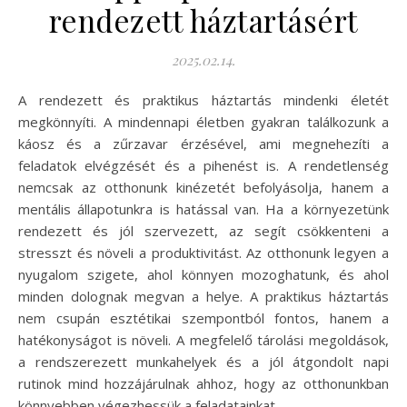
rendezett háztartásért
2025.02.14.
A rendezett és praktikus háztartás mindenki életét
megkönnyíti. A mindennapi életben gyakran találkozunk a
káosz és a zűrzavar érzésével, ami megnehezíti a
feladatok elvégzését és a pihenést is. A rendetlenség
nemcsak az otthonunk kinézetét befolyásolja, hanem a
mentális állapotunkra is hatással van. Ha a környezetünk
rendezett és jól szervezett, az segít csökkenteni a
stresszt és növeli a produktivitást. Az otthonunk legyen a
nyugalom szigete, ahol könnyen mozoghatunk, és ahol
minden dolognak megvan a helye. A praktikus háztartás
nem csupán esztétikai szempontból fontos, hanem a
hatékonyságot is növeli. A megfelelő tárolási megoldások,
a rendszerezett munkahelyek és a jól átgondolt napi
rutinok mind hozzájárulnak ahhoz, hogy az otthonunkban
könnyebben végezhessük a feladatainkat.…