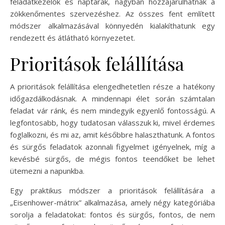
feladatkezelők és naptárak, nagyban hozzájárulhatnak a
zökkenőmentes szervezéshez. Az összes fent említett
módszer alkalmazásával könnyedén kialakíthatunk egy
rendezett és átlátható környezetet.
Prioritások felállítása
A prioritások felállítása elengedhetetlen része a hatékony
időgazdálkodásnak. A mindennapi élet során számtalan
feladat vár ránk, és nem mindegyik egyenlő fontosságú. A
legfontosabb, hogy tudatosan válasszuk ki, mivel érdemes
foglalkozni, és mi az, amit későbbre halaszthatunk. A fontos
és sürgős feladatok azonnali figyelmet igényelnek, míg a
kevésbé sürgős, de mégis fontos teendőket be lehet
ütemezni a napunkba.
Egy praktikus módszer a prioritások felállítására a
„Eisenhower-mátrix” alkalmazása, amely négy kategóriába
sorolja a feladatokat: fontos és sürgős, fontos, de nem