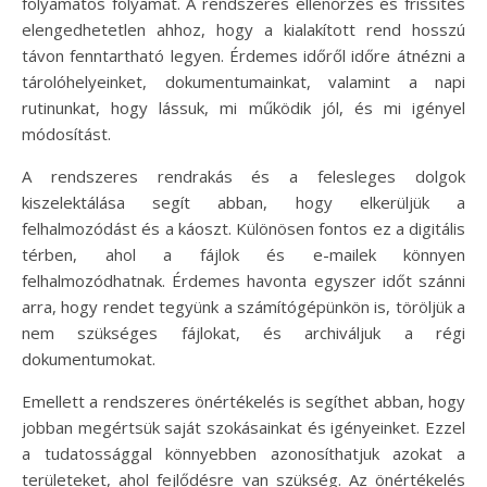
folyamatos folyamat. A rendszeres ellenőrzés és frissítés
elengedhetetlen ahhoz, hogy a kialakított rend hosszú
távon fenntartható legyen. Érdemes időről időre átnézni a
tárolóhelyeinket, dokumentumainkat, valamint a napi
rutinunkat, hogy lássuk, mi működik jól, és mi igényel
módosítást.
A rendszeres rendrakás és a felesleges dolgok
kiszelektálása segít abban, hogy elkerüljük a
felhalmozódást és a káoszt. Különösen fontos ez a digitális
térben, ahol a fájlok és e-mailek könnyen
felhalmozódhatnak. Érdemes havonta egyszer időt szánni
arra, hogy rendet tegyünk a számítógépünkön is, töröljük a
nem szükséges fájlokat, és archiváljuk a régi
dokumentumokat.
Emellett a rendszeres önértékelés is segíthet abban, hogy
jobban megértsük saját szokásainkat és igényeinket. Ezzel
a tudatossággal könnyebben azonosíthatjuk azokat a
területeket, ahol fejlődésre van szükség. Az önértékelés