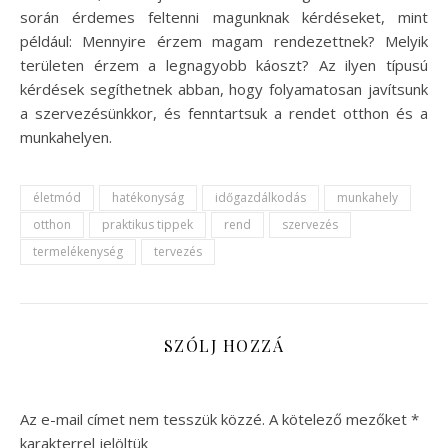
során érdemes feltenni magunknak kérdéseket, mint
például: Mennyire érzem magam rendezettnek? Melyik
területen érzem a legnagyobb káoszt? Az ilyen típusú
kérdések segíthetnek abban, hogy folyamatosan javítsunk
a szervezésünkkor, és fenntartsuk a rendet otthon és a
munkahelyen.
életmód
hatékonyság
időgazdálkodás
munkahely
otthon
praktikus tippek
rend
szervezés
termelékenység
tervezés
SZÓLJ HOZZÁ
Az e-mail címet nem tesszük közzé.
A kötelező mezőket
*
karakterrel jelöltük