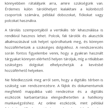
könnyebben rátaláljunk arra, amire szükségünk van.
Érdemes külön tárolóhelyet kialakítani a különböző
csoportok számára, például dobozokat, fiókokat vagy
polcokat használva.
A tárolás szempontjából a vertikális tér kihasználása is
rendkívül hasznos lehet. Polcok, fali tárolók és akasztók
alkalmazásával sok helyet spórolhatunk meg, és könnyen
hozzáférhetünk a szükséges dolgokhoz. A rendszerezés
során fontos figyelembe venni, hogy a gyakran használt
tárgyakat könnyen elérhető helyen tároljuk, míg a ritkábban
szükséges dolgokat elhelyezhetjük a kevésbé
hozzáférhető helyeken.
Ne feledkezzünk meg arról sem, hogy a digitális térben is
szükség van rendszerezésre. A fájlok és dokumentumok
megfelelő mappákba való rendezése és a digitális
eszközök karbantartása elengedhetetlen a hatékony
munkavégzéshez. Az online eszközök, mint például