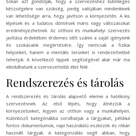
Sokan azt gondolják, hogy a szervezéshez különleges
készségekre van szükség, pedig valójában mindenkinek
van lehetősége arra, hogy javítson a környezetén. A kis
lépések és a tudatos döntések máris nagy változásokat
eredményezhetnek. Az otthoni és munkahelyi szervezés
javítása érdekében érdemes időt szánni a saját igényeink
és szokásaink megértésére. Így nemcsak a fizikai
helyünket, hanem a mentális terünket is rendezettebbé
tehetjük. A következő tippek segítségével akár már ma
elindulhatunk a szervezettebb élet felé.
Rendszerezés és tárolás
A rendszerezés és tárolás alapvető elemei a hatékony
szervezésnek. Az első lépés, hogy átnézzük a
környezetünket, legyen az otthon vagy a munkahelyen.
Különböző kategóriákba sorolhatjuk a tárgyakat, például
fontos dokumentumok, napi használatú eszközök és ritkán
használt tárgyak. A kategorizálás segít abban, hogy