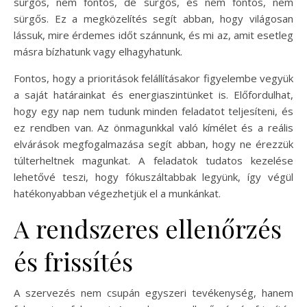
sürgős, nem fontos, de sürgős, és nem fontos, nem
sürgős. Ez a megközelítés segít abban, hogy világosan
lássuk, mire érdemes időt szánnunk, és mi az, amit esetleg
másra bízhatunk vagy elhagyhatunk.
Fontos, hogy a prioritások felállításakor figyelembe vegyük
a saját határainkat és energiaszintünket is. Előfordulhat,
hogy egy nap nem tudunk minden feladatot teljesíteni, és
ez rendben van. Az önmagunkkal való kímélet és a reális
elvárások megfogalmazása segít abban, hogy ne érezzük
túlterheltnek magunkat. A feladatok tudatos kezelése
lehetővé teszi, hogy fókuszáltabbak legyünk, így végül
hatékonyabban végezhetjük el a munkánkat.
A rendszeres ellenőrzés
és frissítés
A szervezés nem csupán egyszeri tevékenység, hanem