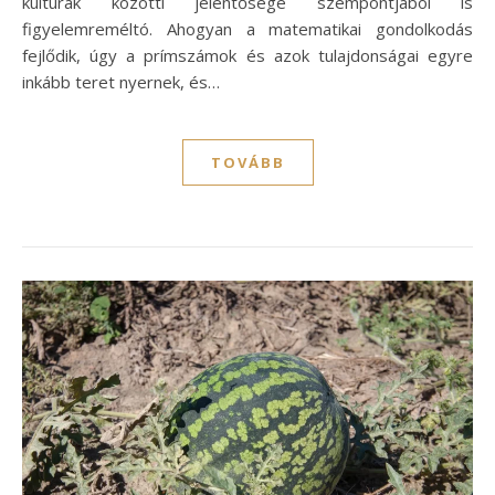
kultúrák közötti jelentősége szempontjából is
figyelemreméltó. Ahogyan a matematikai gondolkodás
fejlődik, úgy a prímszámok és azok tulajdonságai egyre
inkább teret nyernek, és…
TOVÁBB