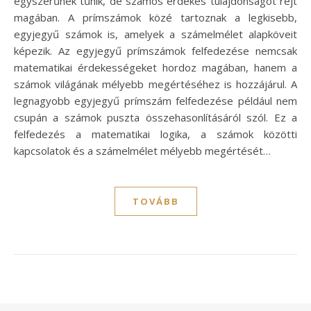
egyszerűnek tűnik, de számos érdekes tulajdonságot rejt
magában. A prímszámok közé tartoznak a legkisebb,
egyjegyű számok is, amelyek a számelmélet alapköveit
képezik. Az egyjegyű prímszámok felfedezése nemcsak
matematikai érdekességeket hordoz magában, hanem a
számok világának mélyebb megértéséhez is hozzájárul. A
legnagyobb egyjegyű prímszám felfedezése például nem
csupán a számok puszta összehasonlításáról szól. Ez a
felfedezés a matematikai logika, a számok közötti
kapcsolatok és a számelmélet mélyebb megértését…
TOVÁBB