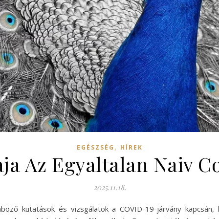
,
EGÉSZSÉG
HÍREK
ja Az Egyaltalan Naiv Co
2025.11.18.
nböző kutatások és vizsgálatok a COVID-19-járvány kapcsán, 