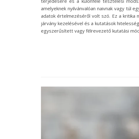
terjedésére és a különféle tesztelési módsz
amelyeknek nyilvánvalóan naivnak vagy túl eg
adatok értelmezéséről volt szó. Ez a kritik
járvány kezelésével és a kutatások hitelességé
egyszerűsített vagy félrevezető kutatási mó