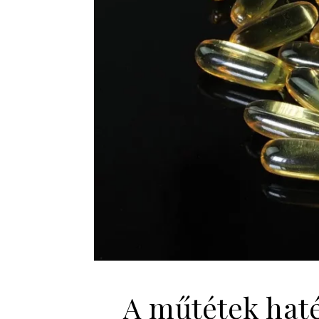
A műtétek haté