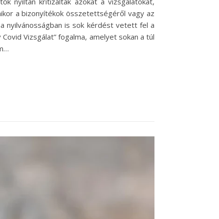
 nyíltan kritizálták azokat a vizsgálatokat,
mikor a bizonyítékok összetettségéről vagy az
 nyilvánosságban is sok kérdést vetett fel a
v Covid Vizsgálat” fogalma, amelyet sokan a túl
em…