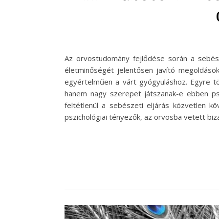
Az orvostudomány fejlődése során a sebés
életminőségét jelentősen javító megoldáso
egyértelműen a várt gyógyuláshoz. Egyre t
hanem nagy szerepet játszanak-e ebben psz
feltétlenül a sebészeti eljárás közvetlen 
pszichológiai tényezők, az orvosba vetett biz