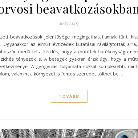
orvosi beavatkozásokba
2025.12.07.
zeti beavatkozások jelentősége megingathatatlannak tűnt, hi
k. Ugyanakkor az elmúlt évtizedek kutatásai rávilágítottak a
öbbször merül fel a kérdés, hogy a műtétek hatékonysága nem
ichés tényezők is. A betegek gyakran érzik úgy, hogy a műt
következménye. A gyógyulás folyamata sokkal komplexebb, mint 
alom, valamint a környezet is fontos szerepet tölthet be.…
TOVÁBB