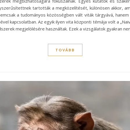
erek megbízhatóságára fókuszálnak. Egyes kutatók és szakértők
yszerűsítettnek tartották a megközelítését, különösen akkor, a
a nemcsak a tudományos közösségben vált viták tárgyává, hanem a
vel kapcsolatban. Az egyik ilyen vita központi témája volt a „Nai
dszerek megjelölésére használtak. Ezek a vizsgálatok gyakran n
TOVÁBB