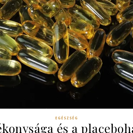
EGÉSZSÉG
konysága és a placeboh