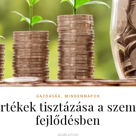
,
GAZDASÁG
MINDENNAPOK
értékek tisztázása a sze
fejlődésben
2026.07.01.