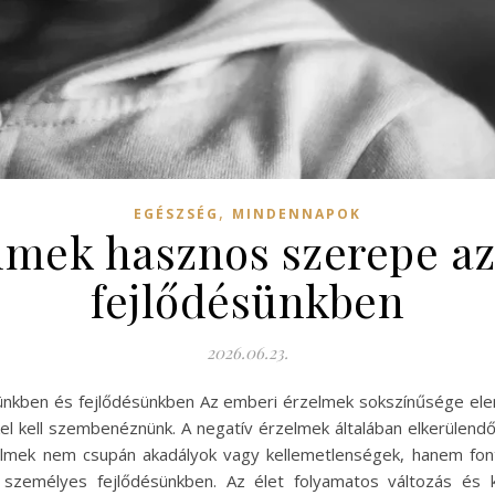
,
EGÉSZSÉG
MINDENNAPOK
elmek hasznos szerepe az
fejlődésünkben
2026.06.23.
ünkben és fejlődésünkben Az emberi érzelmek sokszínűsége elen
el kell szembenéznünk. A negatív érzelmek általában elkerülend
lmek nem csupán akadályok vagy kellemetlenségek, hanem font
zemélyes fejlődésünkben. Az élet folyamatos változás és k