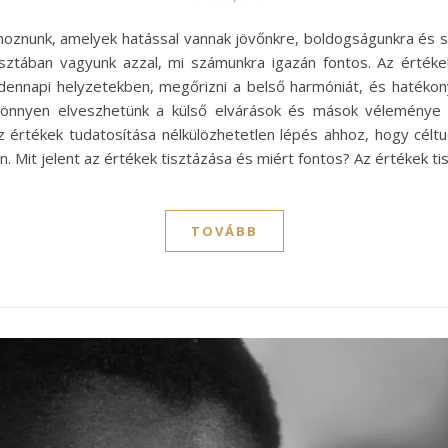
hoznunk, amelyek hatással vannak jövőnkre, boldogságunkra és s
isztában vagyunk azzal, mi számunkra igazán fontos. Az érték
ndennapi helyzetekben, megőrizni a belső harmóniát, és hatéko
 könnyen elveszhetünk a külső elvárások és mások véleménye 
 értékek tudatosítása nélkülözhetetlen lépés ahhoz, hogy célt
n. Mit jelent az értékek tisztázása és miért fontos? Az értékek t
TOVÁBB