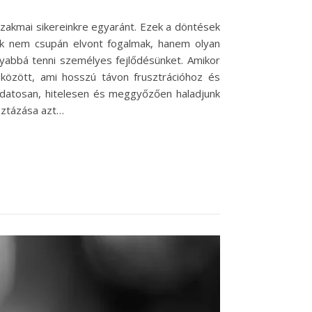
zakmai sikereinkre egyaránt. Ezek a döntések
ek nem csupán elvont fogalmak, hanem olyan
nyabbá tenni személyes fejlődésünket. Amikor
között, ami hosszú távon frusztrációhoz és
udatosan, hitelesen és meggyőzően haladjunk
isztázása azt…