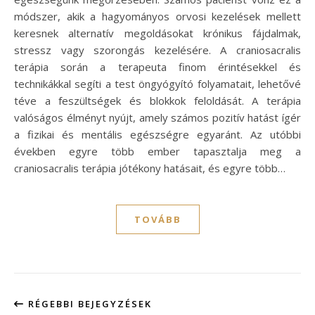
módszer, akik a hagyományos orvosi kezelések mellett
keresnek alternatív megoldásokat krónikus fájdalmak,
stressz vagy szorongás kezelésére. A craniosacralis
terápia során a terapeuta finom érintésekkel és
technikákkal segíti a test öngyógyító folyamatait, lehetővé
téve a feszültségek és blokkok feloldását. A terápia
valóságos élményt nyújt, amely számos pozitív hatást ígér
a fizikai és mentális egészségre egyaránt. Az utóbbi
években egyre több ember tapasztalja meg a
craniosacralis terápia jótékony hatásait, és egyre több…
TOVÁBB
RÉGEBBI BEJEGYZÉSEK