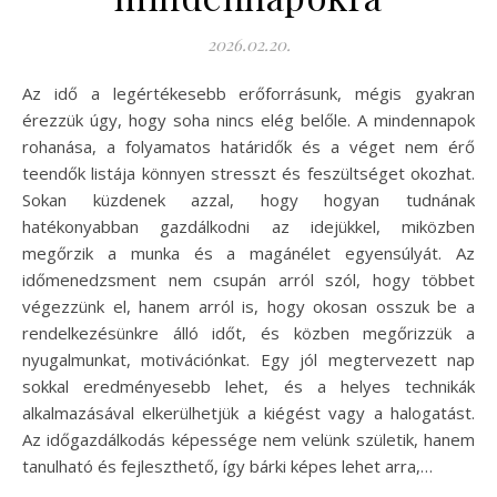
2026.02.20.
Az idő a legértékesebb erőforrásunk, mégis gyakran
érezzük úgy, hogy soha nincs elég belőle. A mindennapok
rohanása, a folyamatos határidők és a véget nem érő
teendők listája könnyen stresszt és feszültséget okozhat.
Sokan küzdenek azzal, hogy hogyan tudnának
hatékonyabban gazdálkodni az idejükkel, miközben
megőrzik a munka és a magánélet egyensúlyát. Az
időmenedzsment nem csupán arról szól, hogy többet
végezzünk el, hanem arról is, hogy okosan osszuk be a
rendelkezésünkre álló időt, és közben megőrizzük a
nyugalmunkat, motivációnkat. Egy jól megtervezett nap
sokkal eredményesebb lehet, és a helyes technikák
alkalmazásával elkerülhetjük a kiégést vagy a halogatást.
Az időgazdálkodás képessége nem velünk születik, hanem
tanulható és fejleszthető, így bárki képes lehet arra,…