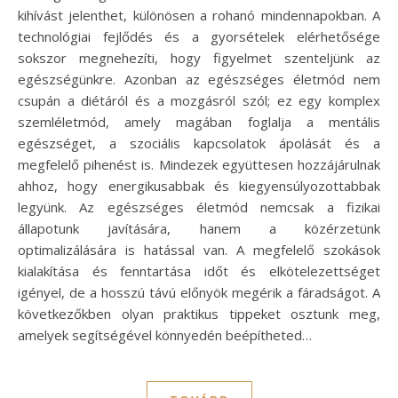
kihívást jelenthet, különösen a rohanó mindennapokban. A
technológiai fejlődés és a gyorsételek elérhetősége
sokszor megnehezíti, hogy figyelmet szenteljünk az
egészségünkre. Azonban az egészséges életmód nem
csupán a diétáról és a mozgásról szól; ez egy komplex
szemléletmód, amely magában foglalja a mentális
egészséget, a szociális kapcsolatok ápolását és a
megfelelő pihenést is. Mindezek együttesen hozzájárulnak
ahhoz, hogy energikusabbak és kiegyensúlyozottabbak
legyünk. Az egészséges életmód nemcsak a fizikai
állapotunk javítására, hanem a közérzetünk
optimalizálására is hatással van. A megfelelő szokások
kialakítása és fenntartása időt és elkötelezettséget
igényel, de a hosszú távú előnyök megérik a fáradságot. A
következőkben olyan praktikus tippeket osztunk meg,
amelyek segítségével könnyedén beépítheted…