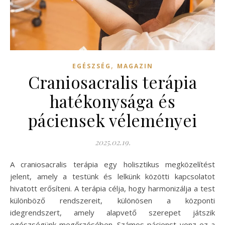
,
EGÉSZSÉG
MAGAZIN
Craniosacralis terápia
hatékonysága és
páciensek véleményei
2025.02.19.
A craniosacralis terápia egy holisztikus megközelítést
jelent, amely a testünk és lelkünk közötti kapcsolatot
hivatott erősíteni. A terápia célja, hogy harmonizálja a test
különböző rendszereit, különösen a központi
idegrendszert, amely alapvető szerepet játszik
egészségünk megőrzésében. Számos pácienst vonz ez a