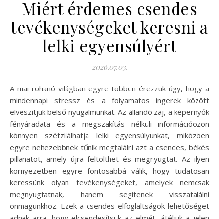
Miért érdemes csendes
tevékenységeket keresni a
lelki egyensúlyért
2026.07.03.
A mai rohanó világban egyre többen érezzük úgy, hogy a
mindennapi stressz és a folyamatos ingerek között
elveszítjük belső nyugalmunkat. Az állandó zaj, a képernyők
fényáradata és a megszakítás nélküli információözön
könnyen szétzilálhatja lelki egyensúlyunkat, miközben
egyre nehezebbnek tűnik megtalálni azt a csendes, békés
pillanatot, amely újra feltölthet és megnyugtat. Az ilyen
környezetben egyre fontosabbá válik, hogy tudatosan
keressünk olyan tevékenységeket, amelyek nemcsak
megnyugtatnak, hanem segítenek visszatalálni
önmagunkhoz. Ezek a csendes elfoglaltságok lehetőséget
adnak arra, hogy elcsendesítsük az elmét, átéljük a jelen