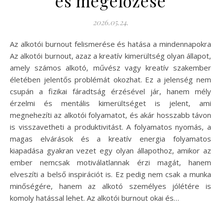
és megelőzése
2026.05.24.
Az alkotói burnout felismerése és hatása a mindennapokra
Az alkotói burnout, azaz a kreatív kimerültség olyan állapot,
amely számos alkotó, művész vagy kreatív szakember
életében jelentős problémát okozhat. Ez a jelenség nem
csupán a fizikai fáradtság érzésével jár, hanem mély
érzelmi és mentális kimerültséget is jelent, ami
megnehezíti az alkotói folyamatot, és akár hosszabb távon
is visszavetheti a produktivitást. A folyamatos nyomás, a
magas elvárások és a kreatív energia folyamatos
kiapadása gyakran vezet egy olyan állapothoz, amikor az
ember nemcsak motiválatlannak érzi magát, hanem
elveszíti a belső inspirációt is. Ez pedig nem csak a munka
minőségére, hanem az alkotó személyes jólétére is
komoly hatással lehet. Az alkotói burnout okai és…