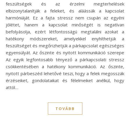
feszültségek és az érzelmi megterhelések
elbizonytalanítják a feleket, és aláássák a kapcsolat
harmóniáját. Ez a fajta stressz nem csupán az egyéni
jólétet, hanem a kapcsolat minőségét is negatívan
befolyásolja, ezért létfontosságú megtalálni azokat a
hatékony módszereket, amelyekkel enyhíthetjük a
feszültséget és megőrizhetjük a párkapcsolat egészséges
egyensúlyát. Az őszinte és nyitott kommunikáció szerepe
Az egyik legfontosabb tényező a párkapcsolati stressz
csökkentésében a hatékony kommunikáció. Az őszinte,
nyitott párbeszéd lehetővé teszi, hogy a felek megosszák
érzéseiket, gondolataikat és félelmeiket anélkül, hogy
attól…
TOVÁBB