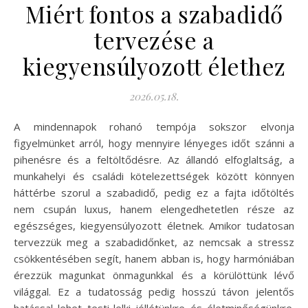
Miért fontos a szabadidő
tervezése a
kiegyensúlyozott élethez
2026.05.18.
A mindennapok rohanó tempója sokszor elvonja
figyelmünket arról, hogy mennyire lényeges időt szánni a
pihenésre és a feltöltődésre. Az állandó elfoglaltság, a
munkahelyi és családi kötelezettségek között könnyen
háttérbe szorul a szabadidő, pedig ez a fajta időtöltés
nem csupán luxus, hanem elengedhetetlen része az
egészséges, kiegyensúlyozott életnek. Amikor tudatosan
tervezzük meg a szabadidőnket, az nemcsak a stressz
csökkentésében segít, hanem abban is, hogy harmóniában
érezzük magunkat önmagunkkal és a körülöttünk lévő
világgal. Ez a tudatosság pedig hosszú távon jelentős
hatással lehet testi-lelki jóllétünkre és életminőségünkre.