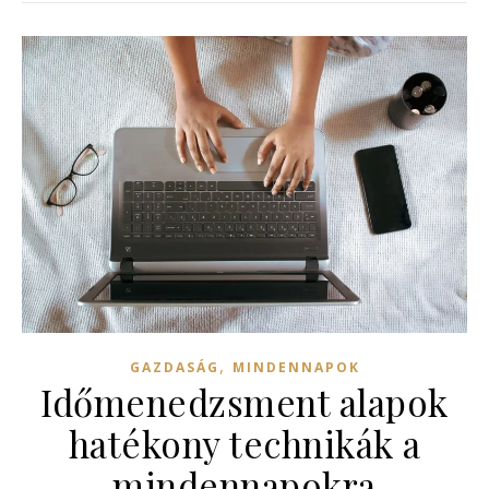
,
GAZDASÁG
MINDENNAPOK
Időmenedzsment alapok
hatékony technikák a
mindennapokra