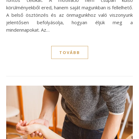
fontos célokat. A motiváció nem csupán külső
körülményekből ered, hanem saját magunkban is fellelhető.
A belső ösztönzés és az önmagunkhoz való viszonyunk
jelentősen befolyásolja, hogyan éljük meg a
mindennapokat. Az…
TOVÁBB