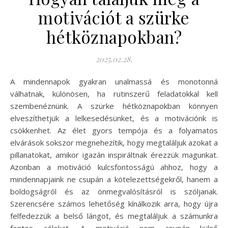
motivációt a szürke
hétköznapokban?
2025.02.28.
A mindennapok gyakran unalmassá és monotonná
válhatnak, különösen, ha rutinszerű feladatokkal kell
szembenéznünk. A szürke hétköznapokban könnyen
elveszíthetjük a lelkesedésünket, és a motivációnk is
csökkenhet. Az élet gyors tempója és a folyamatos
elvárások sokszor megnehezítik, hogy megtaláljuk azokat a
pillanatokat, amikor igazán inspiráltnak érezzük magunkat.
Azonban a motiváció kulcsfontosságú ahhoz, hogy a
mindennapjaink ne csupán a kötelezettségekről, hanem a
boldogságról és az önmegvalósításról is szóljanak.
Szerencsére számos lehetőség kínálkozik arra, hogy újra
felfedezzük a belső lángot, és megtaláljuk a számunkra