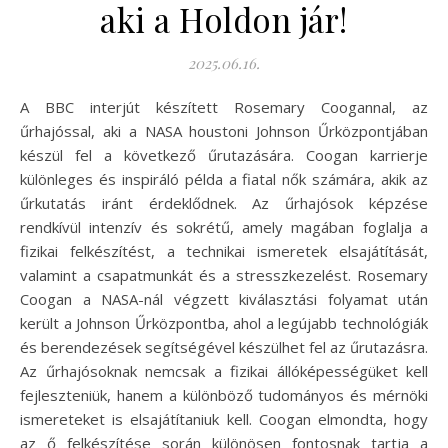
aki a Holdon jár!
2025.06.16.
A BBC interjút készített Rosemary Coogannal, az
űrhajóssal, aki a NASA houstoni Johnson Űrközpontjában
készül fel a következő űrutazására. Coogan karrierje
különleges és inspiráló példa a fiatal nők számára, akik az
űrkutatás iránt érdeklődnek. Az űrhajósok képzése
rendkívül intenzív és sokrétű, amely magában foglalja a
fizikai felkészítést, a technikai ismeretek elsajátítását,
valamint a csapatmunkát és a stresszkezelést. Rosemary
Coogan a NASA-nál végzett kiválasztási folyamat után
került a Johnson Űrközpontba, ahol a legújabb technológiák
és berendezések segítségével készülhet fel az űrutazásra.
Az űrhajósoknak nemcsak a fizikai állóképességüket kell
fejleszteniük, hanem a különböző tudományos és mérnöki
ismereteket is elsajátítaniuk kell. Coogan elmondta, hogy
az ő felkészítése során különösen fontosnak tartja a