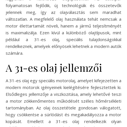
folyamatosan fejlődik, új technológiák és összetevők
jelennek meg, így az olajválasztás sem maradhat
változatlan. A megfelelő olaj használata tehát nemcsak a
motor élettartamát növeli, hanem a jármű teljesítményét
is maximalizálja. Ezen kívül a különböző olajtípusok, mint
például a 31-es olaj, speciális tulajdonságokkal
rendelkeznek, amelyek előnyösek lehetnek a modern autók
számára.
A 31-es olaj jellemzői
A 31-es olaj egy speciális motorolaj, amelyet kifejezetten a
modern motorok igényeinek kielégítésére fejlesztettek ki.
Elsődleges jellemzője a viszkozitása, amely lehetővé teszi
a motor zökkenőmentes működését széles hőmérsékleti
tartományban. Az olaj összetétele gondosan válogatott,
hogy csökkentse a súrlódást és megakadályozza a motor
kopását. Emellett a 31-es olaj rendelkezik olyan