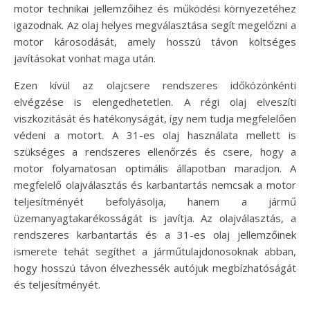
motor technikai jellemzőihez és működési környezetéhez
igazodnak. Az olaj helyes megválasztása segít megelőzni a
motor károsodását, amely hosszú távon költséges
javításokat vonhat maga után.
Ezen kívül az olajcsere rendszeres időközönkénti
elvégzése is elengedhetetlen. A régi olaj elveszíti
viszkozitását és hatékonyságát, így nem tudja megfelelően
védeni a motort. A 31-es olaj használata mellett is
szükséges a rendszeres ellenőrzés és csere, hogy a
motor folyamatosan optimális állapotban maradjon. A
megfelelő olajválasztás és karbantartás nemcsak a motor
teljesítményét befolyásolja, hanem a jármű
üzemanyagtakarékosságát is javítja. Az olajválasztás, a
rendszeres karbantartás és a 31-es olaj jellemzőinek
ismerete tehát segíthet a járműtulajdonosoknak abban,
hogy hosszú távon élvezhessék autójuk megbízhatóságát
és teljesítményét.