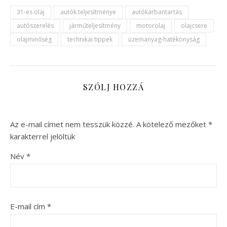
31-es olaj
autók teljesítménye
autókarbantartás
autószerelés
járműteljesítmény
motorolaj
olajcsere
olajminőség
technikai tippek
üzemanyag-hatékonyság
SZÓLJ HOZZÁ
Az e-mail címet nem tesszük közzé.
A kötelező mezőket
*
karakterrel jelöltük
Név
*
E-mail cím
*