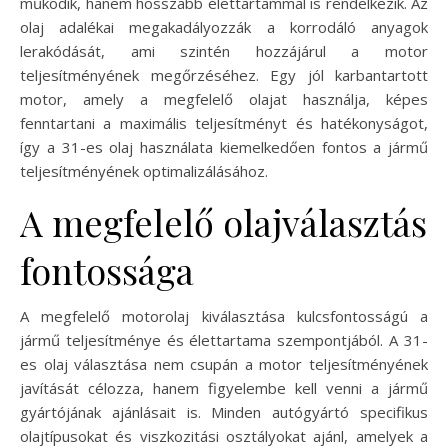
működik, hanem hosszabb élettartammal is rendelkezik. Az
olaj adalékai megakadályozzák a korrodáló anyagok
lerakódását, ami szintén hozzájárul a motor
teljesítményének megőrzéséhez. Egy jól karbantartott
motor, amely a megfelelő olajat használja, képes
fenntartani a maximális teljesítményt és hatékonyságot,
így a 31-es olaj használata kiemelkedően fontos a jármű
teljesítményének optimalizálásához.
A megfelelő olajválasztás
fontossága
A megfelelő motorolaj kiválasztása kulcsfontosságú a
jármű teljesítménye és élettartama szempontjából. A 31-
es olaj választása nem csupán a motor teljesítményének
javítását célozza, hanem figyelembe kell venni a jármű
gyártójának ajánlásait is. Minden autógyártó specifikus
olajtípusokat és viszkozitási osztályokat ajánl, amelyek a