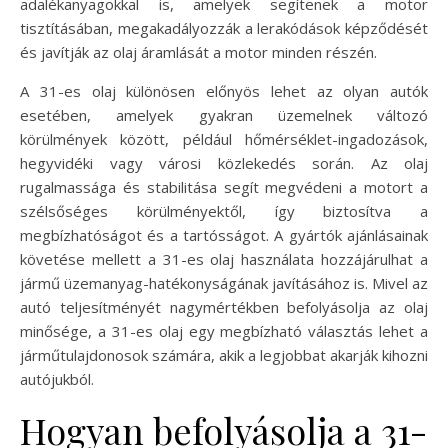
adalékanyagokkal is, amelyek segítenek a motor
tisztításában, megakadályozzák a lerakódások képződését
és javítják az olaj áramlását a motor minden részén.
A 31-es olaj különösen előnyös lehet az olyan autók
esetében, amelyek gyakran üzemelnek változó
körülmények között, például hőmérséklet-ingadozások,
hegyvidéki vagy városi közlekedés során. Az olaj
rugalmassága és stabilitása segít megvédeni a motort a
szélsőséges körülményektől, így biztosítva a
megbízhatóságot és a tartósságot. A gyártók ajánlásainak
követése mellett a 31-es olaj használata hozzájárulhat a
jármű üzemanyag-hatékonyságának javításához is. Mivel az
autó teljesítményét nagymértékben befolyásolja az olaj
minősége, a 31-es olaj egy megbízható választás lehet a
járműtulajdonosok számára, akik a legjobbat akarják kihozni
autójukból.
Hogyan befolyásolja a 31-