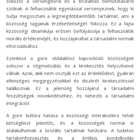
sokszor a versengésről és a brutalitás bemutatásáról
szólnak. A felhasználók egymással versenyeznek, hogy ki
tudja megosztani a legmegdöbbentőbb tartalmat, ami a
közösség tagjainak érzéketlenségét fokozza. Ez a fajta
közösségi dinamikája erősen befolyásolja a felhasználók
morális értékrendjét, és hozzájárulhat a társadalmi normák
eltorzulásához.
Ezenkívül a gore oldalakhoz kapcsolódó közösségek
sokszor a stigmatizálás és a kirekesztés helyszíneivé
válnak. Azok, akik nem osztják ezt az érdeklődést, gyakran
ellenséges megjegyzésekkel és diszkrét kirekesztéssel
találkoznak. Ez a jelenség hozzájárul a társadalmi
feszültségek növekedéséhez, és nehezíti a társadalmi
integrációt.
A gore kultúra hatása a közösségi interakciókra tehát
kétségkívül jelentős, és a közösségek normái is
átalakulhatnak a brutális tartalmak hatására. A tudatos
tartalomfogyasztás és a kritikus gondolkodás