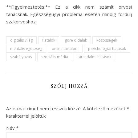
**Figyelmeztetés:** Ez a cikk nem számít orvosi
tanácsnak. Egészségügyi probléma esetén mindig fordulj
szakorvoshoz!
digitális világ
fiatalok
gore oldalak
közösségek
mentális egészség
online tartalom
pszichológiai hatások
szabályozás
szociális média
társadalmi hatások
SZÓLJ HOZZÁ
Az e-mail címet nem tesszük közzé.
A kötelező mezőket
*
karakterrel jelöltük
Név
*