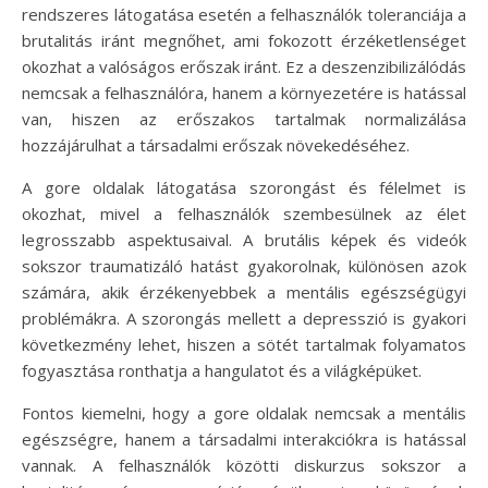
rendszeres látogatása esetén a felhasználók toleranciája a
brutalitás iránt megnőhet, ami fokozott érzéketlenséget
okozhat a valóságos erőszak iránt. Ez a deszenzibilizálódás
nemcsak a felhasználóra, hanem a környezetére is hatással
van, hiszen az erőszakos tartalmak normalizálása
hozzájárulhat a társadalmi erőszak növekedéséhez.
A gore oldalak látogatása szorongást és félelmet is
okozhat, mivel a felhasználók szembesülnek az élet
legrosszabb aspektusaival. A brutális képek és videók
sokszor traumatizáló hatást gyakorolnak, különösen azok
számára, akik érzékenyebbek a mentális egészségügyi
problémákra. A szorongás mellett a depresszió is gyakori
következmény lehet, hiszen a sötét tartalmak folyamatos
fogyasztása ronthatja a hangulatot és a világképüket.
Fontos kiemelni, hogy a gore oldalak nemcsak a mentális
egészségre, hanem a társadalmi interakciókra is hatással
vannak. A felhasználók közötti diskurzus sokszor a