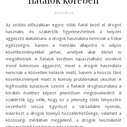
2025.06.13.
Az utóbbi időszakban egyre több fiatal kezd el drogot
használni, és szakértők figyelmeztetnek a helyzet
aggasztó alakulására. A drogok használata nemcsak a fizikai
egészségre, hanem a mentális állapotra is súlyos
következményekkel járhat, amelyek akár életet is
megölhetnek. A fiatalok körében tapasztalható növekvő
trend különösen aggasztó, mivel a drogok használata
nemcsak a közvetlen hatások miatt, hanem a hosszú távú
következmények miatt is komoly problémákat okozhat. A
legfrissebb kutatások szerint a fiatalok droghasználata a
korábbi évekhez képest jelentősen megnövekedett. A
szakértők úgy vélik, hogy ez a jelenség több tényezőre
vezethető vissza. Egyrészt a társadalmi nyomás,
másrészt a drogok könnyű hozzáférhetősége, valamint a
közösségi médiában megjelenő, a drogok használatát
népszerűsítő tartalmak is hozzájárulnak…