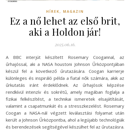
,
HÍREK
MAGAZIN
Ez a nő lehet az első brit,
aki a Holdon jár!
2025.06.16.
A BBC interjút készített Rosemary Coogannal, az
űrhajóssal, aki a NASA houstoni Johnson Űrközpontjában
készül fel a következő űrutazására. Coogan karrierje
különleges és inspiráló példa a fiatal nők számára, akik az
űrkutatás iránt érdeklődnek. Az űrhajósok képzése
rendkívül intenzív és sokrétű, amely magában foglalja a
fizikai felkészítést, a technikai ismeretek elsajátítását,
valamint a csapatmunkát és a stresszkezelést. Rosemary
Coogan a NASA-nál végzett kiválasztási folyamat után
került a Johnson Űrközpontba, ahol a legújabb technológiák
és berendezések segítségével készülhet fel az űrutazásra.