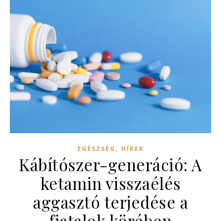
,
EGÉSZSÉG
HÍREK
Kábítószer-generáció: A
ketamin visszaélés
aggasztó terjedése a
fiatalok körében