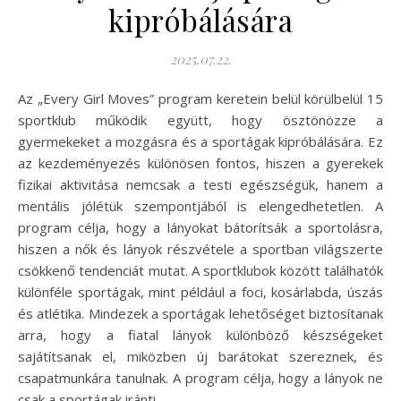
kipróbálására
2025.07.22.
Az „Every Girl Moves” program keretein belül körülbelül 15
sportklub működik együtt, hogy ösztönözze a
gyermekeket a mozgásra és a sportágak kipróbálására. Ez
az kezdeményezés különösen fontos, hiszen a gyerekek
fizikai aktivitása nemcsak a testi egészségük, hanem a
mentális jólétük szempontjából is elengedhetetlen. A
program célja, hogy a lányokat bátorítsák a sportolásra,
hiszen a nők és lányok részvétele a sportban világszerte
csökkenő tendenciát mutat. A sportklubok között találhatók
különféle sportágak, mint például a foci, kosárlabda, úszás
és atlétika. Mindezek a sportágak lehetőséget biztosítanak
arra, hogy a fiatal lányok különböző készségeket
sajátítsanak el, miközben új barátokat szereznek, és
csapatmunkára tanulnak. A program célja, hogy a lányok ne
csak a sportágak iránti…