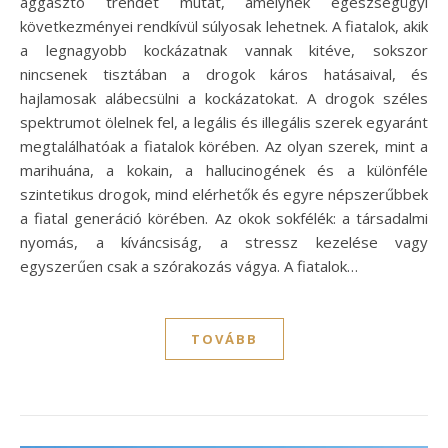
aggasztó trendet mutat, amelynek egészségügyi
következményei rendkívül súlyosak lehetnek. A fiatalok, akik
a legnagyobb kockázatnak vannak kitéve, sokszor
nincsenek tisztában a drogok káros hatásaival, és
hajlamosak alábecsülni a kockázatokat. A drogok széles
spektrumot ölelnek fel, a legális és illegális szerek egyaránt
megtalálhatóak a fiatalok körében. Az olyan szerek, mint a
marihuána, a kokain, a hallucinogének és a különféle
szintetikus drogok, mind elérhetők és egyre népszerűbbek
a fiatal generáció körében. Az okok sokfélék: a társadalmi
nyomás, a kíváncsiság, a stressz kezelése vagy
egyszerűen csak a szórakozás vágya. A fiatalok…
TOVÁBB