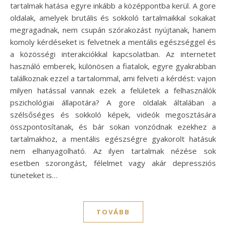
tartalmak hatása egyre inkább a középpontba kerül. A gore
oldalak, amelyek brutális és sokkoló tartalmaikkal sokakat
megragadnak, nem csupán szórakozást nyújtanak, hanem
komoly kérdéseket is felvetnek a mentális egészséggel és
a közösségi interakciókkal kapcsolatban. Az internetet
használó emberek, különösen a fiatalok, egyre gyakrabban
találkoznak ezzel a tartalommal, ami felveti a kérdést: vajon
milyen hatással vannak ezek a felületek a felhasználók
pszichológiai állapotára? A gore oldalak általában a
szélsőséges és sokkoló képek, videók megosztására
összpontosítanak, és bár sokan vonzódnak ezekhez a
tartalmakhoz, a mentális egészségre gyakorolt hatásuk
nem elhanyagolható. Az ilyen tartalmak nézése sok
esetben szorongást, félelmet vagy akár depressziós
tüneteket is…
TOVÁBB