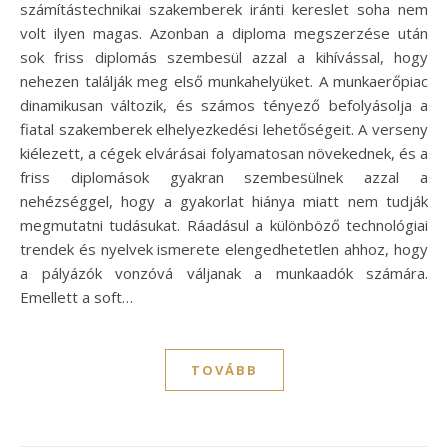
számítástechnikai szakemberek iránti kereslet soha nem
volt ilyen magas. Azonban a diploma megszerzése után
sok friss diplomás szembesül azzal a kihívással, hogy
nehezen találják meg első munkahelyüket. A munkaerőpiac
dinamikusan változik, és számos tényező befolyásolja a
fiatal szakemberek elhelyezkedési lehetőségeit. A verseny
kiélezett, a cégek elvárásai folyamatosan növekednek, és a
friss diplomások gyakran szembesülnek azzal a
nehézséggel, hogy a gyakorlat hiánya miatt nem tudják
megmutatni tudásukat. Ráadásul a különböző technológiai
trendek és nyelvek ismerete elengedhetetlen ahhoz, hogy
a pályázók vonzóvá váljanak a munkaadók számára.
Emellett a soft…
TOVÁBB