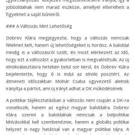
jobboldalnak nem marad eszköze, amellyel elterelheti a
figyelmet a saját bűneiről.
### A Változás Mint Lehetőség
Dobrev Klára megjegyezte, hogy a változás nemcsak
félelmet kelt, hanem új lehetőségeket is hordoz. A baloldal
mindig is a változásról szólt, és most elérkezett az idő,
hogy ezt a változást a gyakorlatban is megvalósítsák. Az új
elnökválasztásra heteken belül sor kerül, és Dobrev Klára
bejelentette, hogy ő is indul az elnöki posztért. Az
átmeneti időszakban Molnár Csaba ügyvezető alelnök
irányítja a pártot, ami új irányt adhat a DK működésének.
A politikai tájékoztatásban a változás nem csupán a DK-ra
vonatkozik, hanem az egész magyar baloldalra. Dobrev
Klára szerint a baloldalnak nemcsak a belpolitikai
kihívásokkal kell szembenéznie, hanem a globális politikai
helyzet is nagy hatással van a magyar politikai tájra. A