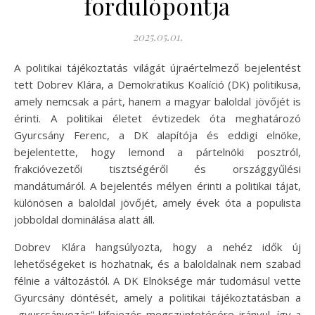
fordulópontja
2025.05.01.
A politikai tájékoztatás világát újraértelmező bejelentést
tett Dobrev Klára, a Demokratikus Koalíció (DK) politikusa,
amely nemcsak a párt, hanem a magyar baloldal jövőjét is
érinti. A politikai életet évtizedek óta meghatározó
Gyurcsány Ferenc, a DK alapítója és eddigi elnöke,
bejelentette, hogy lemond a pártelnöki posztról,
frakcióvezetői tisztségéről és országgyűlési
mandátumáról. A bejelentés mélyen érinti a politikai tájat,
különösen a baloldal jövőjét, amely évek óta a populista
jobboldal dominálása alatt áll.
Dobrev Klára hangsúlyozta, hogy a nehéz idők új
lehetőségeket is hozhatnak, és a baloldalnak nem szabad
félnie a változástól. A DK Elnöksége már tudomásul vette
Gyurcsány döntését, amely a politikai tájékoztatásban a
„gyurcsányozás” kifejezés megszüntetésére irányul, így a