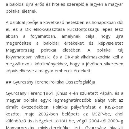
a baloldal újra erős és hiteles szereplője legyen a magyar
politikai életnek.
A baloldal jövője a következő hetekben és hónapokban dől
el, és a DK elnökválasztása kulcsfontosságú lépés lesz
abban a folyamatban, amelynek célja, hogy újra
megerősítse a baloldali értékeket és képviseletet
Magyarország politikai életében. A politikai táj
folyamatosan változik, és a DK-nak alkalmazkodnia kell a
megváltozott körülményekhez, hogy a jövőben sikeresen
képviselhesse a magyar emberek érdekeit.
## Gyurcsány Ferenc Politikai Összefoglalója
Gyurcsány Ferenc 1961. június 4-én született Pápán, és a
magyar politika egyik legmeghatározóbb alakja volt az
elmúlt évtizedekben. Politikai pályafutását a KISZ-ben
kezdte, majd 2002-ben belépett az MSZP-be, ahol
különböző tisztségeket töltött be, végül 2004-től 2009-ig
Magyarország miniszterelnöke lett. Gyurcsány hivatali