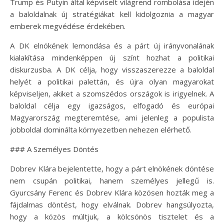
Trump és Putyin által képviselt világrend rombolása idején
a baloldalnak új stratégiákat kell kidolgoznia a magyar
emberek megvédése érdekében.
A DK elnökének lemondása és a párt új irányvonalának
kialakítása mindenképpen új színt hozhat a politikai
diskurzusba. A DK célja, hogy visszaszerezze a baloldal
helyét a politikai palettán, és újra olyan magyarokat
képviseljen, akiket a szomszédos országok is irigyelnek. A
baloldal célja egy igazságos, elfogadó és európai
Magyarország megteremtése, ami jelenleg a populista
jobboldal dominálta környezetben nehezen elérhető.
### A Személyes Döntés
Dobrev Klára bejelentette, hogy a párt elnökének döntése
nem csupán politikai, hanem személyes jellegű is.
Gyurcsány Ferenc és Dobrev Klára közösen hozták meg a
fájdalmas döntést, hogy elválnak. Dobrev hangsúlyozta,
hogy a közös múltjuk, a kölcsönös tisztelet és a