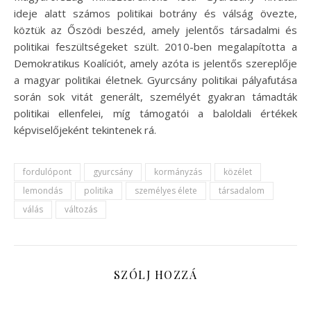
ideje alatt számos politikai botrány és válság övezte,
köztük az Őszödi beszéd, amely jelentős társadalmi és
politikai feszültségeket szült. 2010-ben megalapította a
Demokratikus Koalíciót, amely azóta is jelentős szereplője
a magyar politikai életnek. Gyurcsány politikai pályafutása
során sok vitát generált, személyét gyakran támadták
politikai ellenfelei, míg támogatói a baloldali értékek
képviselőjeként tekintenek rá.
fordulópont
gyurcsány
kormányzás
közélet
lemondás
politika
személyes élete
társadalom
válás
változás
SZÓLJ HOZZÁ