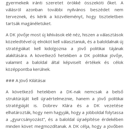
gyermekeik iránti szeretet örökké összeköti őket. A
válásról azonban további nyilvános beszédet nem
terveznek, és kérik a közvéleményt, hogy tiszteletben
tartsák magánéletüket.
A DK jövője most új kihívások elé néz, hiszen a választások
közeledtével új elnököt kell választaniuk, és a baloldalnak új
stratégiákat kell kidolgoznia a jövő politikai tájának
alakítására. A következő hetekben a DK politikai jövője,
valamint a baloldal által képviselt értékek és célok
középpontba kerülnek.
### A Jövő Kilátásai
A következő hetekben a DK-nak nemcsak a belső
struktúráját kell újraértelmeznie, hanem a jövő politikai
stratégiáját is. Dobrev Klára és a DK vezetése
elhatározták, hogy nem hagyják, hogy a jobboldal folytassa
a „gyurcsányozást”, és a baloldal újraépítése érdekében
minden követ megmozdítanak. A DK célja, hogy a jövőben