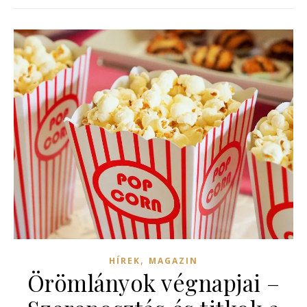
,
HÍREK
MAGAZIN
Örömlányok végnapjai –