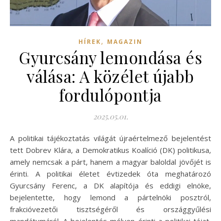
,
HÍREK
MAGAZIN
Gyurcsány lemondása és
válása: A közélet újabb
fordulópontja
2025.05.01.
A politikai tájékoztatás világát újraértelmező bejelentést
tett Dobrev Klára, a Demokratikus Koalíció (DK) politikusa,
amely nemcsak a párt, hanem a magyar baloldal jövőjét is
érinti. A politikai életet évtizedek óta meghatározó
Gyurcsány Ferenc, a DK alapítója és eddigi elnöke,
bejelentette, hogy lemond a pártelnöki posztról,
frakcióvezetői tisztségéről és országgyűlési