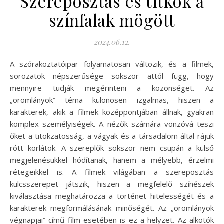
Szereposztás és titkok a
színfalak mögött
2024.06.12.
A szórakoztatóipar folyamatosan változik, és a filmek,
sorozatok népszerűsége sokszor attól függ, hogy
mennyire tudják megérinteni a közönséget. Az
„örömlányok” téma különösen izgalmas, hiszen a
karakterek, akik a filmek középpontjában állnak, gyakran
komplex személyiségek. A nézők számára vonzóvá teszi
őket a titokzatosság, a vágyak és a társadalom által rájuk
rótt korlátok. A szereplők sokszor nem csupán a külső
megjelenésükkel hódítanak, hanem a mélyebb, érzelmi
rétegeikkel is. A filmek világában a szereposztás
kulcsszerepet játszik, hiszen a megfelelő színészek
kiválasztása meghatározza a történet hitelességét és a
karakterek megformálásának minőségét. Az „örömlányok
végnapjai” című film esetében is ez a helyzet. Az alkotók