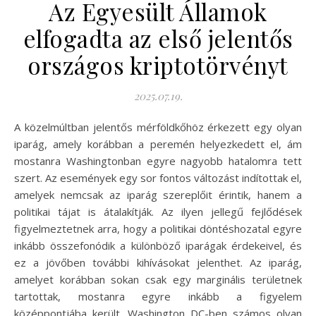
Az Egyesült Államok
elfogadta az első jelentős
országos kriptotörvényt
2025.07.19.
A közelmúltban jelentős mérföldkőhöz érkezett egy olyan
iparág, amely korábban a peremén helyezkedett el, ám
mostanra Washingtonban egyre nagyobb hatalomra tett
szert. Az események egy sor fontos változást indítottak el,
amelyek nemcsak az iparág szereplőit érintik, hanem a
politikai tájat is átalakítják. Az ilyen jellegű fejlődések
figyelmeztetnek arra, hogy a politikai döntéshozatal egyre
inkább összefonódik a különböző iparágak érdekeivel, és
ez a jövőben további kihívásokat jelenthet. Az iparág,
amelyet korábban sokan csak egy marginális területnek
tartottak, mostanra egyre inkább a figyelem
középpontjába került. Washington DC-ben számos olyan