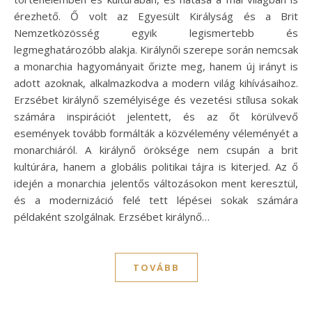
érezhető. Ő volt az Egyesült Királyság és a Brit
Nemzetközösség egyik legismertebb és
legmeghatározóbb alakja. Királynői szerepe során nemcsak
a monarchia hagyományait őrizte meg, hanem új irányt is
adott azoknak, alkalmazkodva a modern világ kihívásaihoz.
Erzsébet királynő személyisége és vezetési stílusa sokak
számára inspirációt jelentett, és az őt körülvevő
események tovább formálták a közvélemény véleményét a
monarchiáról. A királynő öröksége nem csupán a brit
kultúrára, hanem a globális politikai tájra is kiterjed. Az ő
idején a monarchia jelentős változásokon ment keresztül,
és a modernizáció felé tett lépései sokak számára
példaként szolgálnak. Erzsébet királynő…
TOVÁBB