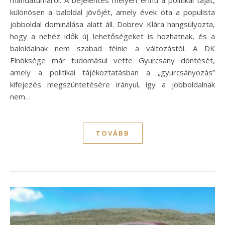
mandátumáról. A bejelentés mélyen érinti a politikai tájat,
különösen a baloldal jövőjét, amely évek óta a populista
jobboldal dominálása alatt áll. Dobrev Klára hangsúlyozta,
hogy a nehéz idők új lehetőségeket is hozhatnak, és a
baloldalnak nem szabad félnie a változástól. A DK
Elnöksége már tudomásul vette Gyurcsány döntését,
amely a politikai tájékoztatásban a „gyurcsányozás”
kifejezés megszüntetésére irányul, így a jobboldalnak
nem…
TOVÁBB