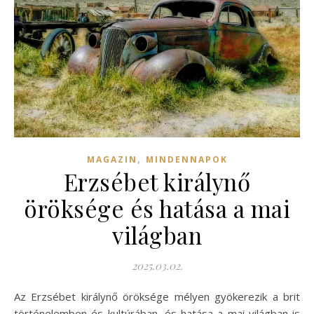
,
MAGAZIN
MINDENNAPOK
Erzsébet királynő
öröksége és hatása a mai
világban
2025.03.02.
Az Erzsébet királynő öröksége mélyen gyökerezik a brit
történelemben és kultúrában, és hatása a mai világban is