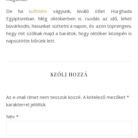
De ha
külföldre
vágyunk, kiváló ötlet Hurghada
Egyiptomban. Még októberben is csodás az idő, lehet
búvárkodni, hasunkat süttetni a napon, és azon töprengeni,
hogy mit szólnak majd a barátok, hogy október közepén is
napsütötte bőrünk lett.
SZÓLJ HOZZÁ
Az e-mail címet nem tesszük közzé.
A kötelező mezőket
*
karakterrel jelöltük
Név
*