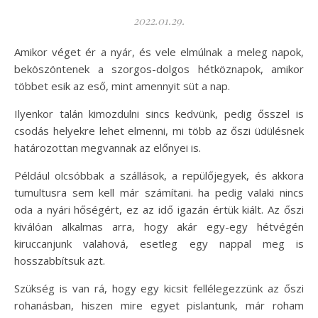
2022.01.29.
Amikor véget ér a nyár, és vele elmúlnak a meleg napok,
beköszöntenek a szorgos-dolgos hétköznapok, amikor
többet esik az eső, mint amennyit süt a nap.
Ilyenkor talán kimozdulni sincs kedvünk, pedig ősszel is
csodás helyekre lehet elmenni, mi több az őszi üdülésnek
határozottan megvannak az előnyei is.
Például olcsóbbak a szállások, a repülőjegyek, és akkora
tumultusra sem kell már számítani. ha pedig valaki nincs
oda a nyári hőségért, ez az idő igazán értük kiált. Az őszi
kiválóan alkalmas arra, hogy akár egy-egy hétvégén
kiruccanjunk valahová, esetleg egy nappal meg is
hosszabbítsuk azt.
Szükség is van rá, hogy egy kicsit fellélegezzünk az őszi
rohanásban, hiszen mire egyet pislantunk, már roham