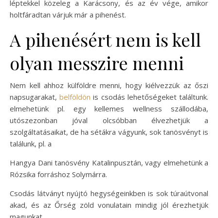
léptekkel közeleg a Karácsony, és az év vége, amikor
holtfáradtan várjuk már a pihenést.
A pihenésért nem is kell
olyan messzire menni
Nem kell ahhoz külföldre menni, hogy kiélvezzük az őszi
napsugarakat,
belföldön
is csodás lehetőségeket találtunk.
elmehetünk pl. egy kellemes wellness szállodába,
utószezonban jóval olcsóbban élvezhetjük a
szolgáltatásaikat, de ha sétákra vágyunk, sok tanösvényt is
találunk, pl. a
Hangya Dani tanösvény Katalinpusztán, vagy elmehetünk a
Rózsika forráshoz Solymárra.
Csodás látványt nyújtó hegységeinkben is sok túraútvonal
akad, és az Őrség zöld vonulatain mindig jól érezhetjük
magunkat.