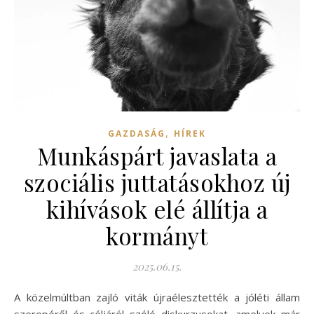
,
GAZDASÁG
HÍREK
Munkáspárt javaslata a
szociális juttatásokhoz új
kihívások elé állítja a
kormányt
2025.06.15.
A közelmúltban zajló viták újraélesztették a jóléti állam
szerepéről és céljáról szóló diskurzusokat, amelyek már