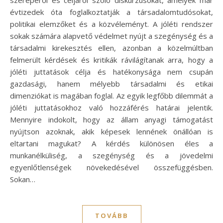
évtizedek óta foglalkoztatják a társadalomtudósokat,
politikai elemzőket és a közvéleményt. A jóléti rendszer
sokak számára alapvető védelmet nyújt a szegénység és a
társadalmi kirekesztés ellen, azonban a közelmúltban
felmerült kérdések és kritikák rávilágítanak arra, hogy a
jóléti juttatások célja és hatékonysága nem csupán
gazdasági, hanem mélyebb társadalmi és etikai
dimenziókat is magában foglal. Az egyik legfőbb dilemmát a
jóléti juttatásokhoz való hozzáférés határai jelentik.
Mennyire indokolt, hogy az állam anyagi támogatást
nyújtson azoknak, akik képesek lennének önállóan is
eltartani magukat? A kérdés különösen éles a
munkanélküliség, a szegénység és a jövedelmi
egyenlőtlenségek növekedésével összefüggésben.
Sokan…
TOVÁBB