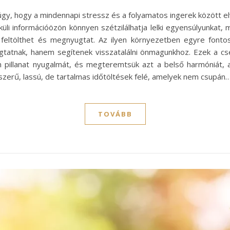
y, hogy a mindennapi stressz és a folyamatos ingerek között elv
üli információözön könnyen szétzilálhatja lelki egyensúlyunkat,
a feltölthet és megnyugtat. Az ilyen környezetben egyre fonto
tnak, hanem segítenek visszatalálni önmagunkhoz. Ezek a cse
len pillanat nyugalmát, és megteremtsük azt a belső harmóniát
szerű, lassú, de tartalmas időtöltések felé, amelyek nem csupán
TOVÁBB