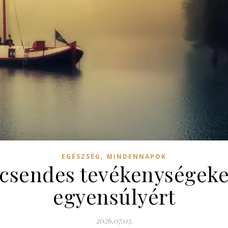
,
EGÉSZSÉG
MINDENNAPOK
csendes tevékenységeket 
egyensúlyért
2026.07.03.