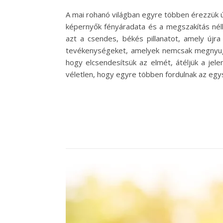
A mai rohanó világban egyre többen érezzük úg
képernyők fényáradata és a megszakítás nélk
azt a csendes, békés pillanatot, amely újr
tevékenységeket, amelyek nemcsak megnyugta
hogy elcsendesítsük az elmét, átéljük a je
véletlen, hogy egyre többen fordulnak az egy