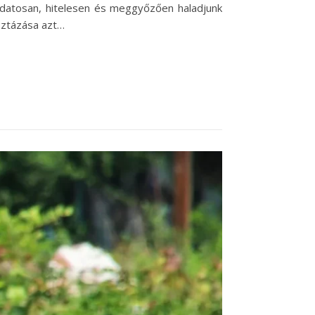
udatosan, hitelesen és meggyőzően haladjunk
isztázása azt…