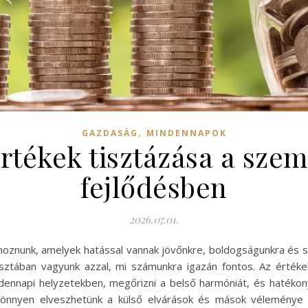
,
GAZDASÁG
MINDENNAPOK
értékek tisztázása a sze
fejlődésben
2026.07.01.
hoznunk, amelyek hatással vannak jövőnkre, boldogságunkra és s
isztában vagyunk azzal, mi számunkra igazán fontos. Az érték
ndennapi helyzetekben, megőrizni a belső harmóniát, és hatéko
 könnyen elveszhetünk a külső elvárások és mások véleménye 